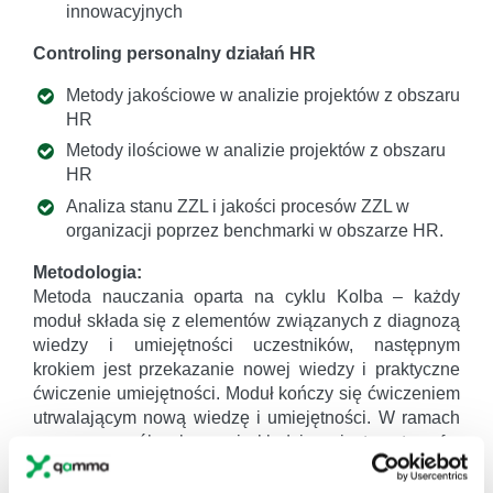
innowacyjnych
Controling personalny działań HR
Metody jakościowe w analizie projektów z obszaru
HR
Metody ilościowe w analizie projektów z obszaru
HR
Analiza stanu ZZL i jakości procesów ZZL w
organizacji poprzez benchmarki w obszarze HR.
Metodologia:
Metoda nauczania oparta na cyklu Kolba – każdy
moduł składa się z elementów związanych z diagnozą
wiedzy i umiejętności uczestników, następnym
krokiem jest przekazanie nowej wiedzy i praktyczne
ćwiczenie umiejętności. Moduł kończy się ćwiczeniem
utrwalającym nową wiedzę i umiejętności. W ramach
pracy szczególne baczenie kładzione jest na transfer
nowej wiedzy i umiejętności do rzeczywistej sytuacji
uczestnika szkolenia, tak, żeby nową wiedzę i