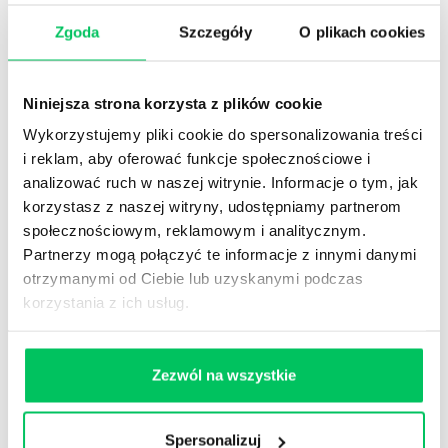
umiejętności wiedział kiedy, gdzie i jak może
Zgoda
Szczegóły
O plikach cookies
zastosować.
Wśród technik aktywizujących uczestników pojawią
się m.in.:
Niniejsza strona korzysta z plików cookie
Wykorzystujemy pliki cookie do spersonalizowania treści
mini wykład
i reklam, aby oferować funkcje społecznościowe i
studium przypadku
analizować ruch w naszej witrynie. Informacje o tym, jak
ćwiczenia indywidualne i grupowe
korzystasz z naszej witryny, udostępniamy partnerom
dyskusje
społecznościowym, reklamowym i analitycznym.
burze mózgów
Partnerzy mogą połączyć te informacje z innymi danymi
otrzymanymi od Ciebie lub uzyskanymi podczas
korzystania z ich usług.
MIELIŚMY PRZYJEMNOŚĆ
PRACOWAĆ DLA:
Zezwól na wszystkie
Spersonalizuj