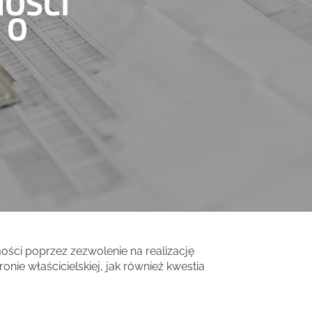
OŚCI
 O
ości poprzez zezwolenie na realizację
onie właścicielskiej, jak również kwestia