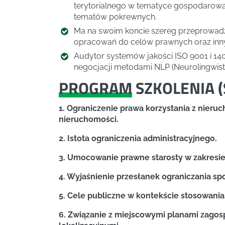
terytorialnego w tematyce gospodarowani
tematów pokrewnych.
Ma na swoim koncie szereg przeprowadz
opracowań do celów prawnych oraz inn
Audytor systemów jakości ISO 9001 i 14
negocjacji metodami NLP (Neurolingwis
PROGRAM
SZKOLENIA (
1. Ograniczenie prawa korzystania z nieru
nieruchomości.
2. Istota ograniczenia administracyjnego.
3. Umocowanie prawne starosty w zakresie 
4. Wyjaśnienie przesłanek ograniczania sp
5. Cele publiczne w kontekście stosowania
6. Związanie z miejscowymi planami zagos