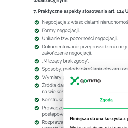
lokalizacyjnymi.
7. Praktyczne aspekty stosowania art. 12
Negocjacje z właścicielami nieruchomoś
Formy negocjacji,
Unikanie tzw. pozorności negocjacji,
Dokumentowanie przeprowadzenia negocj
zakończenie negocjacji,
„Milczący brak zgody”,
Sposoby, metody określania obszaru og
Wymiary pasów gruntu podlegających o
Źródła danych do wyznaczania obszarów
na wielkość obszaru;
Konstrukcja wniosku do starosty i omówi
Zgoda
Prowadzenie postępowania administracy
postępowania administracyjnego, dowo
Niniejsza strona korzysta z
Rozprawa administracyjna w toku postępo
Wykorzystujemy pliki cookie 