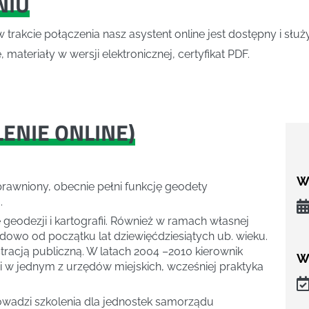
NIU
w trakcie połączenia nasz asystent online jest dostępny i słu
 materiały w wersji elektronicznej, certyfikat PDF.
LENIE ONLINE
)
We
uprawniony, obecnie pełni funkcję geodety
.
e geodezji i kartografii. Również w ramach własnej
dowo od początku lat dziewięćdziesiątych ub. wieku.
racją publiczną. W latach 2004 –2010 kierownik
W
w jednym z urzędów miejskich, wcześniej praktyka
owadzi szkolenia dla jednostek samorządu