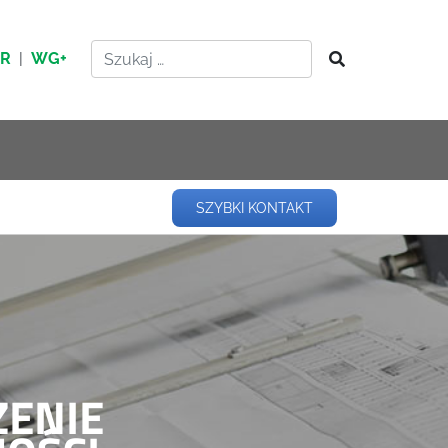
HR
|
WG+
SZYBKI KONTAKT
ZENIE