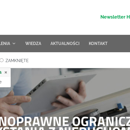
Newsletter 
LENIA
WIEDZA
AKTUALNOŚCI
KONTAKT
ZAMKNIĘTE
×
a
e
JNOPRAWNE OGRANIC