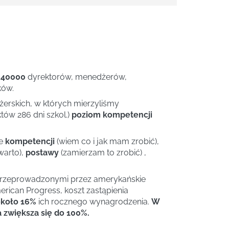
 40000
dyrektorów, menedżerów,
ków.
rskich, w których mierzyliśmy
tów 286 dni szkol.)
poziom kompetencji
ie
kompetencji
(wiem co i jak mam zrobić),
warto),
postawy
(zamierzam to zrobić) ,
przeprowadzonymi przez amerykańskie
rican Progress, koszt zastąpienia
koło 16%
ich rocznego wynagrodzenia.
W
zwiększa się do 100%.