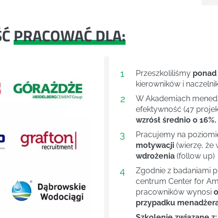
ŚĆ
PRACOWAĆ DLA:
1
Przeszkoliliśmy
ponad
kierowników i naczelni
2
W Akademiach menedże
efektywność (47 projek
wzrósł średnio o 16%.
3
Pracujemy na poziom
motywacji
(wierzę, że 
wdrożenia
(follow up)
4
Next
Zgodnie z badaniami 
centrum Center for Ame
pracowników wynosi
o
przypadku menadżera 
Szkolenie związane z: