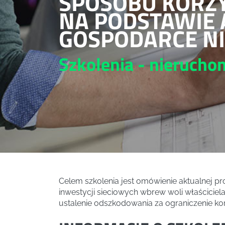
SPOSOBU KORZY
NA PODSTAWIE 
GOSPODARCE N
Szkolenia - nieruch
Celem szkolenia jest omówienie aktualnej pr
inwestycji sieciowych wbrew woli właściciela 
ustalenie odszkodowania za ograniczenie kor