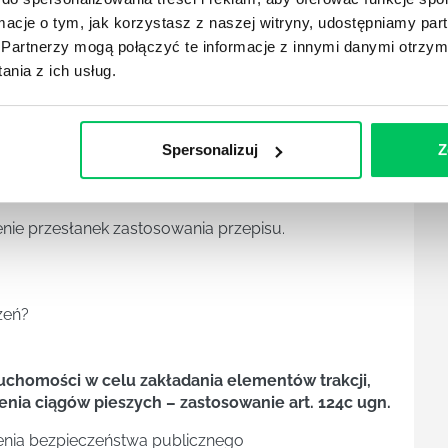
ormacje o tym, jak korzystasz z naszej witryny, udostępniamy p
iu sposobu korzystania z nieruchomości;
Partnerzy mogą połączyć te informacje z innymi danymi otrzym
cie nieruchomości, warunki jej wydania, stałość w
nia z ich usług.
 natychmiastowej wykonalności decyzji.
ści o nieuregulowanym stanie prawnym – zasady
czne
Spersonalizuj
Z
ięcia awarii – ograniczenie na podstawie art. 124b
enie przesłanek zastosowania przepisu.
zeń?
ruchomości w celu zakładania elementów trakcji,
nia ciągów pieszych – zastosowanie art. 124c ugn.
enia bezpieczeństwa publicznego