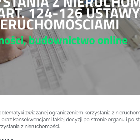
STANIA Z NIERUCHOM
ART. 124-126 USTAWY
IERUCHOMOŚCIAMI
omości, budownictwo
online
oblematyki związanej ograniczeniem korzystania z nieruchom
oraz konsekwencjami takiej decyzji po stronie organu i po str
zystania z nieruchomości.