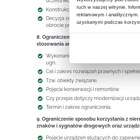
uczestników,
ruch w naszej witrynie. Inf
Konstrukcja i wzór decyzji o ograniczen
reklamowym i analitycznym. 
Decyzja zezwalająca na niezwłoczne zaję
uzyskanymi podczas korzysta
obrocie prawnym oraz omówienie rygoru
8. Ograniczenie korzystania z nieruchomo
stosowania art. 124a ugn – wnioski prakty
Wykonanie konserwacji, remontu lub usun
ugn.
Cel i zakres rozwiązań prawnych i spełni
Tzw. obiekty związane.
Pojęcia konserwacji i remontów.
Czy przepis dotyczy modernizacji urząd
Termin i zakres ograniczenia.
9. Ograniczenie sposobu korzystania z nie
znaków i sygnałów drogowych oraz urządze
Pojęcie urządzeń służących do zapewni