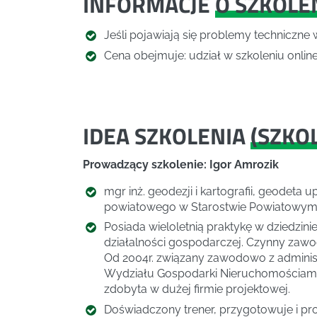
INFORMACJE
O SZKOLE
Jeśli pojawiają się problemy techniczne 
Cena obejmuje: udział w szkoleniu online,
IDEA SZKOLENIA
(
SZKO
Prowadzący szkolenie: Igor Amrozik
mgr inż. geodezji i kartografii, geodeta 
powiatowego w Starostwie Powiatowym
Posiada wieloletnią praktykę w dziedzini
działalności gospodarczej. Czynny zawo
Od 2004r. związany zawodowo z administ
Wydziału Gospodarki Nieruchomościami 
zdobyta w dużej firmie projektowej.
Doświadczony trener, przygotowuje i pr