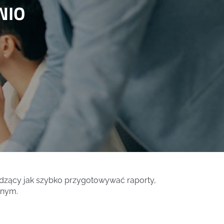
NIO
adzący jak szybko przygotowywać raporty,
lnym.