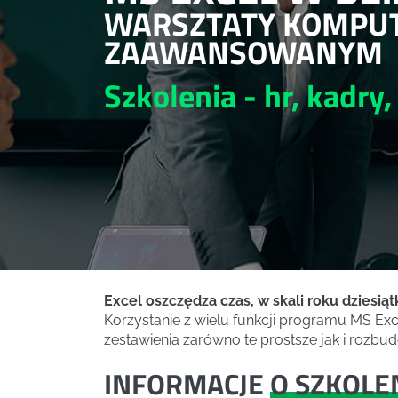
WARSZTATY KOMPUT
ZAAWANSOWANYM
Szkolenia - hr, kadry,
Excel oszczędza czas, w skali roku dziesiąt
Korzystanie z wielu funkcji programu MS Ex
zestawienia zarówno te prostsze jak i rozb
INFORMACJE
O SZKOLE