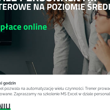
EROWE NA POZIOMIE ŚRED
 płace
online
ki godzin
cel pozwala na automatyzację wielu czynności. Trener prow
udowane. Zapraszamy na szkolenie MS Excel w dziale persona
NIU