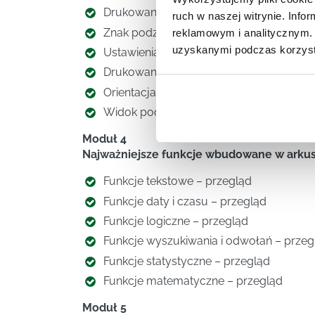
Drukowanie zakresów
ruch w naszej witrynie. Inf
Znak podziału stron
reklamowym i analitycznym. 
uzyskanymi podczas korzysta
Ustawienia wydruków
Drukowanie dodatkowych informacji na 
Orientacja, rozmiar, marginesy
Widok podziału stron
Moduł 4
Najważniejsze funkcje wbudowane w arkusz
Funkcje tekstowe – przegląd
Funkcje daty i czasu – przegląd
Funkcje logiczne – przegląd
Funkcje wyszukiwania i odwołań – przeg
Funkcje statystyczne – przegląd
Funkcje matematyczne – przegląd
Moduł 5