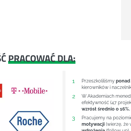
ŚĆ
PRACOWAĆ DLA:
1
Przeszkoliliśmy
ponad
kierowników i naczelni
2
W Akademiach menedże
efektywność (47 projek
wzrósł średnio o 16%.
3
Pracujemy na poziom
motywacji
(wierzę, że 
wdrożenia
(follow up)