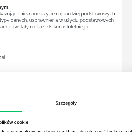
jnym
kazujące nieznane użycie najbardziej podstawowych
, typy danych, usprawnienia w użyciu podstawowych
gram powstały na bazie kilkunastoletniego
cel
ie względne, bezwzględne, mieszane
awansowane
Szczegóły
 plików cookie
do spersonalizowania treści i reklam, aby oferować funkcje sp