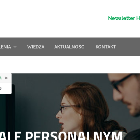
Newsletter 
LENIA
WIEDZA
AKTUALNOŚCI
KONTAKT
×
a
e
IALE PERSONALNYM