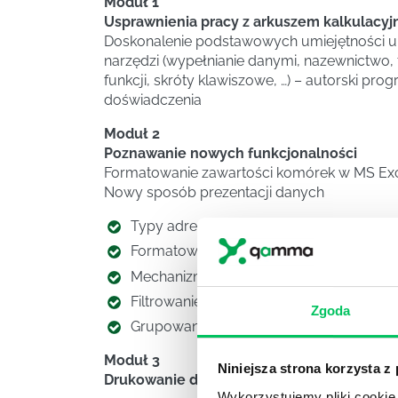
Moduł 1
Usprawnienia pracy z arkuszem kalkulacy
Doskonalenie podstawowych umiejętności u
narzędzi (wypełnianie danymi, nazewnictwo
funkcji, skróty klawiszowe, …) – autorski pro
doświadczenia
Moduł 2
Poznawanie nowych funkcjonalności
Formatowanie zawartości komórek w MS Ex
Nowy sposób prezentacji danych
Typy adresowania komórek – adresowan
Formatowanie warunkowe
Mechanizm sortowania danych
Filtrowanie danych oraz filtrowanie za
Zgoda
Grupowanie danych – Sumy częściowe
Moduł 3
Niniejsza strona korzysta z
Drukowanie danych:
Wykorzystujemy pliki cookie 