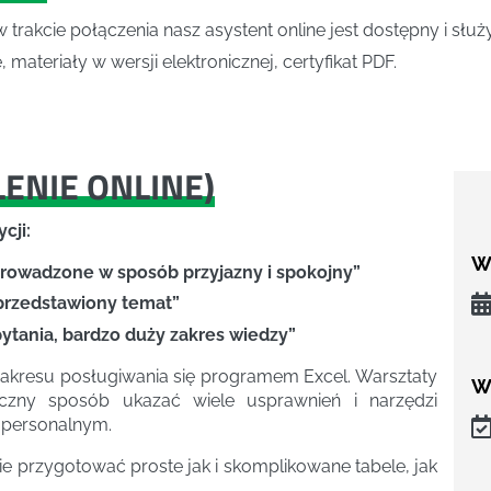
w trakcie połączenia nasz asystent online jest dostępny i słu
 materiały w wersji elektronicznej, certyfikat PDF.
LENIE ONLINE
)
cji:
We
 prowadzone w sposób przyjazny i spokojny”
 przedstawiony temat”
pytania, bardzo duży zakres wiedzy”
zakresu posługiwania się programem Excel. Warsztaty
W
czny sposób ukazać wiele usprawnień i narzędzi
 personalnym.
ie przygotować proste jak i skomplikowane tabele, jak