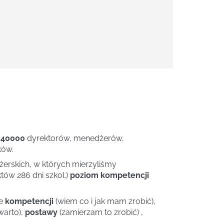
 40000
dyrektorów, menedżerów,
ków.
rskich, w których mierzyliśmy
tów 286 dni szkol.)
poziom kompetencji
ie
kompetencji
(wiem co i jak mam zrobić),
warto),
postawy
(zamierzam to zrobić) ,