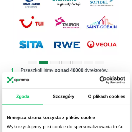
Previous
Next
1
Przeszkoliliśmy
ponad 40000
dyrektorów,
menedżerów, kierowników i naczelników.
2
W Akademiach menedżerskich, w których
mierzyliśmy efektywność (47 projektów 286 dni
Zgoda
Szczegóły
O plikach cookies
szkol.)
poziom kompetencji wzrósł średnio o
16%.
3
Pracujemy na poziomie
kompetencji
(wiem co
Niniejsza strona korzysta z plików cookie
i jak mam zrobić),
motywacji
(wierzę, że
Wykorzystujemy pliki cookie do spersonalizowania treści
warto),
postawy
(zamierzam to zrobić) ,