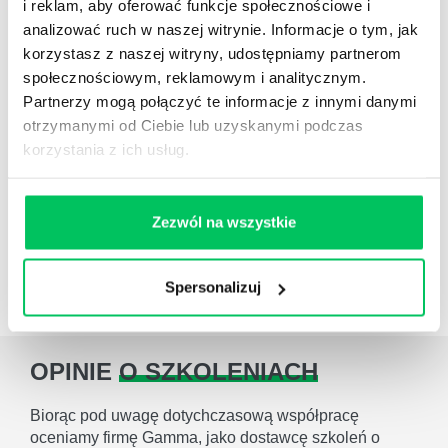
wdrożenia
(follow up)
i reklam, aby oferować funkcje społecznościowe i
analizować ruch w naszej witrynie. Informacje o tym, jak
4
Zgodnie z badaniami przeprowadzonymi przez
korzystasz z naszej witryny, udostępniamy partnerom
amerykańskie centrum Center for American
społecznościowym, reklamowym i analitycznym.
Progress, koszt zastąpienia pracowników
wynosi
około 16%
ich rocznego
Partnerzy mogą połączyć te informacje z innymi danymi
wynagrodzenia.
W przypadku menadżera
otrzymanymi od Ciebie lub uzyskanymi podczas
zwiększa się do 100%.
korzystania z ich usług.
Szkolenie związane z:
Organizacja pracy
Zarządzanie kontaktami
Zezwól na wszystkie
MS Outlook
Prowadzenie Kalendarza
Outlook
Spersonalizuj
OPINIE
O SZKOLENIACH
Biorąc pod uwagę dotychczasową współpracę
oceniamy firmę Gamma, jako dostawcę szkoleń o