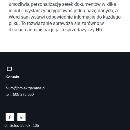
umożliwia personalizację setek dokumentów w kilka
minut – wystarczy przygotować jedną bazę danych, a
Word sam wstawi odpowiednie informacje do każdego
pliku. To rozwiązanie sprawdza się zarówno w
działach administracji, jak i sprzedaży czy HR.
Kontakt
biuro@projektgamma.pl
tel.: 505 273 550
ul. Solec 38 lok. 105