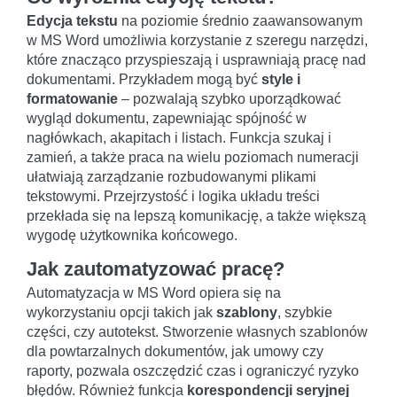
Edycja tekstu
na poziomie średnio zaawansowanym
w MS Word umożliwia korzystanie z szeregu narzędzi,
które znacząco przyspieszają i usprawniają pracę nad
dokumentami. Przykładem mogą być
style i
formatowanie
– pozwalają szybko uporządkować
wygląd dokumentu, zapewniając spójność w
nagłówkach, akapitach i listach. Funkcja szukaj i
zamień, a także praca na wielu poziomach numeracji
ułatwiają zarządzanie rozbudowanymi plikami
tekstowymi. Przejrzystość i logika układu treści
przekłada się na lepszą komunikację, a także większą
wygodę użytkownika końcowego.
Jak zautomatyzować pracę?
Automatyzacja w MS Word opiera się na
wykorzystaniu opcji takich jak
szablony
, szybkie
części, czy autotekst. Stworzenie własnych szablonów
dla powtarzalnych dokumentów, jak umowy czy
raporty, pozwala oszczędzić czas i ograniczyć ryzyko
błędów. Również funkcja
korespondencji seryjnej