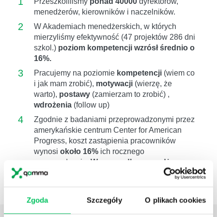
1
Przeszkoliliśmy
ponad 40000
dyrektorów,
menedżerów, kierowników i naczelników.
2
W Akademiach menedżerskich, w których
mierzyliśmy efektywność (47 projektów 286 dni
szkol.)
poziom kompetencji wzrósł średnio o
16%.
3
Pracujemy na poziomie
kompetencji
(wiem co
i jak mam zrobić),
motywacji
(wierzę, że
warto),
postawy
(zamierzam to zrobić) ,
wdrożenia
(follow up)
4
Zgodnie z badaniami przeprowadzonymi przez
amerykańskie centrum Center for American
Progress, koszt zastąpienia pracowników
wynosi
około 16%
ich rocznego
wynagrodzenia.
W przypadku menadżera
zwiększa się do 100%.
Szkolenie związane z:
Zgoda
Szczegóły
O plikach cookies