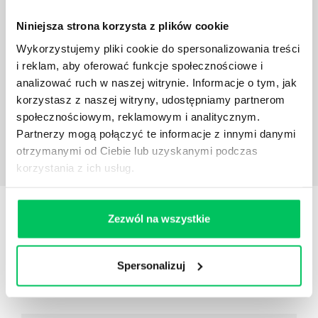
OPINIE
O SZKOLENIACH
Niniejsza strona korzysta z plików cookie
Pragniemy potwierdzić wysoki poziom
Wykorzystujemy pliki cookie do spersonalizowania treści
przeprowadzonego szkolenia, mający
i reklam, aby oferować funkcje społecznościowe i
odzwierciedlenie w danych uzyskanych z ankiet od
analizować ruch w naszej witrynie. Informacje o tym, jak
uczestników. Szkolenie cechowało bardzo dobre
korzystasz z naszej witryny, udostępniamy partnerom
przygotowanie merytoryczne trenerów prowadzących
społecznościowym, reklamowym i analitycznym.
oraz wysoki poziom obsługi nas, jako klienta firmy
GAMMA.
Partnerzy mogą połączyć te informacje z innymi danymi
otrzymanymi od Ciebie lub uzyskanymi podczas
Anna Przezdziecka
Kierownik Kard i Płac w
korzystania z ich usług.
FORTE S.A
Dowiedz się więcej
Zezwól na wszystkie
KONSULTANT
SZKOLENIA
ZOSTAW WIADOMOŚĆ KOSULTANTOWI
Spersonalizuj
PRZYPOMNIJ MI O SZKOLENIU