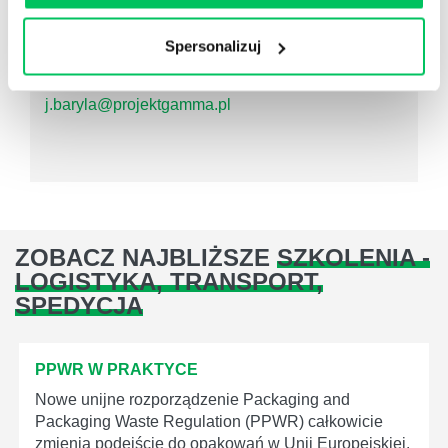
tel.: 505 273 483
Spersonalizuj
fax: 22 266 08 51
j.baryla@projektgamma.pl
ZOBACZ NAJBLIŻSZE
SZKOLENIA -
LOGISTYKA, TRANSPORT,
SPEDYCJA
PPWR W PRAKTYCE
Nowe unijne rozporządzenie Packaging and
Packaging Waste Regulation (PPWR) całkowicie
zmienia podejście do opakowań w Unii Europejskiej.