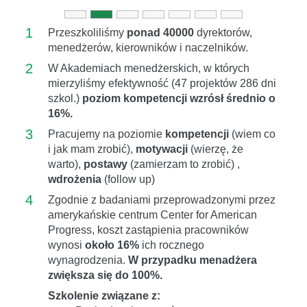
1
Przeszkoliliśmy
ponad 40000
dyrektorów,
menedżerów, kierowników i naczelników.
2
W Akademiach menedżerskich, w których
mierzyliśmy efektywność (47 projektów 286 dni
szkol.)
poziom kompetencji wzrósł średnio o
16%.
3
Pracujemy na poziomie
kompetencji
(wiem co
i jak mam zrobić),
motywacji
(wierzę, że
warto),
postawy
(zamierzam to zrobić) ,
wdrożenia
(follow up)
4
Zgodnie z badaniami przeprowadzonymi przez
amerykańskie centrum Center for American
Progress, koszt zastąpienia pracowników
wynosi
około 16%
ich rocznego
wynagrodzenia.
W przypadku menadżera
zwiększa się do 100%.
Szkolenie związane z: