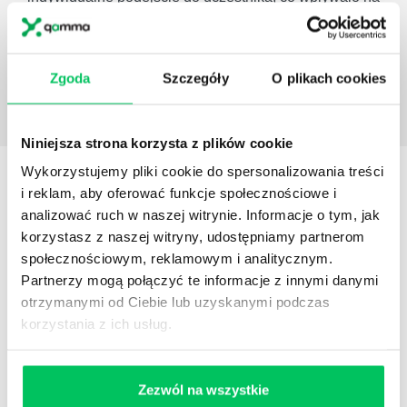
efektywność całego procesu szkoleniowego.
Agata Turczyńska
Specjalista ds. Rekrutacji i
Szkoleń w Action S.A.
Zgoda
Szczegóły
O plikach cookies
Niniejsza strona korzysta z plików cookie
Wykorzystujemy pliki cookie do spersonalizowania treści
Dowiedz się więcej
i reklam, aby oferować funkcje społecznościowe i
KONSULTANT
SZKOLENIA
analizować ruch w naszej witrynie. Informacje o tym, jak
ZOSTAW WIADOMOŚĆ KOSULTANTOWI
korzystasz z naszej witryny, udostępniamy partnerom
PRZYPOMNIJ MI O SZKOLENIU
społecznościowym, reklamowym i analitycznym.
Partnerzy mogą połączyć te informacje z innymi danymi
otrzymanymi od Ciebie lub uzyskanymi podczas
korzystania z ich usług.
Justyna Baryła-Rychert
Project Manager
Zezwól na wszystkie