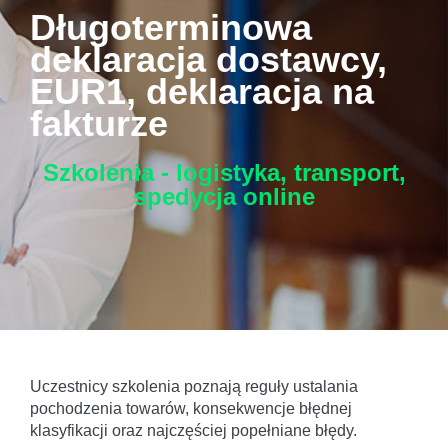
Długoterminowa
deklaracja dostawcy,
EUR1, deklaracja na
fakturze
Szkolenia - logistyka, transport,
spedycja
online
Uczestnicy szkolenia poznają reguły ustalania
pochodzenia towarów, konsekwencje błędnej
klasyfikacji oraz najczęściej popełniane błędy.