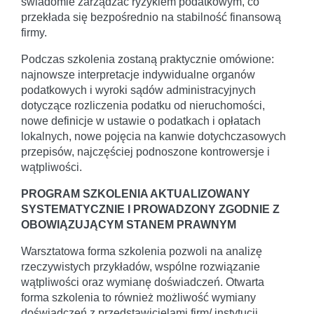
świadomie zarządzać ryzykiem podatkowym, co
przekłada się bezpośrednio na stabilność finansową
firmy.
Podczas szkolenia zostaną praktycznie omówione:
najnowsze interpretacje indywidualne organów
podatkowych i wyroki sądów administracyjnych
dotyczące rozliczenia podatku od nieruchomości,
nowe definicje w ustawie o podatkach i opłatach
lokalnych, nowe pojęcia na kanwie dotychczasowych
przepisów, najczęściej podnoszone kontrowersje i
wątpliwości.
PROGRAM SZKOLENIA AKTUALIZOWANY
SYSTEMATYCZNIE I PROWADZONY ZGODNIE Z
OBOWIĄZUJĄCYM STANEM PRAWNYM
Warsztatowa forma szkolenia pozwoli na analizę
rzeczywistych przykładów, wspólne rozwiązanie
wątpliwości oraz wymianę doświadczeń. Otwarta
forma szkolenia to również możliwość wymiany
doświadczeń z przedstawicielami firm/ instytucji