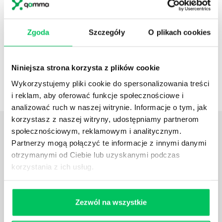
wynosi
około 16%
ich rocznego
wynagrodzenia.
W przypadku menadżera
zwiększa się do 100%.
Zgoda
Szczegóły
O plikach cookies
Szkolenie związane z:
Zmiany podatkowe
Definicja budowli
Niniejsza strona korzysta z plików cookie
Podatek od nieruchomości
Wykorzystujemy pliki cookie do spersonalizowania treści
Nowe przepisy
i reklam, aby oferować funkcje społecznościowe i
analizować ruch w naszej witrynie. Informacje o tym, jak
korzystasz z naszej witryny, udostępniamy partnerom
OPINIE
O SZKOLENIACH
społecznościowym, reklamowym i analitycznym.
Partnerzy mogą połączyć te informacje z innymi danymi
Pracownicy uczestniczący w szkoleniu w
otrzymanymi od Ciebie lub uzyskanymi podczas
zdecydowanym stopniu rozwinęli swoje umiejętności
korzystania z ich usług.
w zakresie objętym szkoleniem. Szkolenie
zmotywowało bowiem pracowników do przygotowania
długoterminowych planów rozwojowych, które wraz z
Zezwól na wszystkie
planem rozwojowym o charakterze „on-the-job”
pozwoliło na objęcie przez nich wyższych stanowisk,