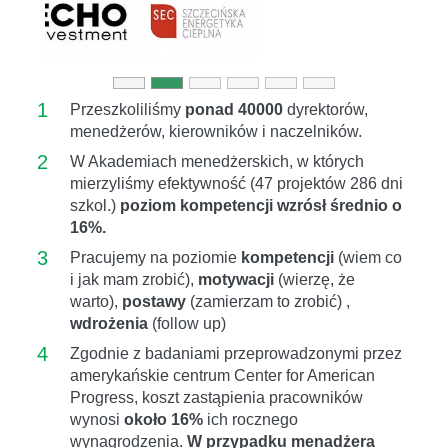
1
Przeszkoliliśmy
ponad 40000
dyrektorów,
menedżerów, kierowników i naczelników.
2
W Akademiach menedżerskich, w których
mierzyliśmy efektywność (47 projektów 286 dni
szkol.)
poziom kompetencji wzrósł średnio o
16%.
3
Pracujemy na poziomie
kompetencji
(wiem co
i jak mam zrobić),
motywacji
(wierzę, że
warto),
postawy
(zamierzam to zrobić) ,
wdrożenia
(follow up)
4
Zgodnie z badaniami przeprowadzonymi przez
amerykańskie centrum Center for American
Progress, koszt zastąpienia pracowników
wynosi
około 16%
ich rocznego
wynagrodzenia.
W przypadku menadżera