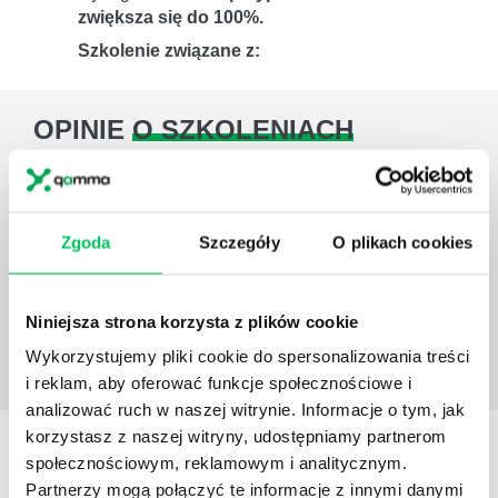
zwiększa się do 100%.
Szkolenie związane z:
OPINIE
O SZKOLENIACH
Cenię sobie dobrą komunikację i obsługę klienta za
strony firmy Gamma. Pracownicy firmy cały czas
czuwają nad przebiegiem projektu szkoleniowego,
Zgoda
Szczegóły
O plikach cookies
zgłaszają ewentualne zagrożenia i rekomendują
zmiany.
Katarzyna Fusiarz
Senior HR Specialist w
Niniejsza strona korzysta z plików cookie
Smurfit Kappa
Wykorzystujemy pliki cookie do spersonalizowania treści
i reklam, aby oferować funkcje społecznościowe i
analizować ruch w naszej witrynie. Informacje o tym, jak
korzystasz z naszej witryny, udostępniamy partnerom
Dowiedz się więcej
społecznościowym, reklamowym i analitycznym.
KONSULTANT
SZKOLENIA
Partnerzy mogą połączyć te informacje z innymi danymi