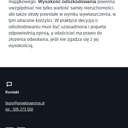
majątkowego.
Wysokość odszkodowania
powinna
uwzględniać nie tylko wartość samej nieruchomości,
ale także straty powstałe w wyniku wywłaszczenia, w
tym utracone korzyści. W praktyce decyzja o
odszkodowaniu musi być uzasadniona i poparta
odpowiednią opinią, a właściciel ma prawo do
złożenia odwołania, jeśli nie zgadza się z jej
wysokością.
Kontakt
biuro@projektgamma.pl
tel.: 505 273 550