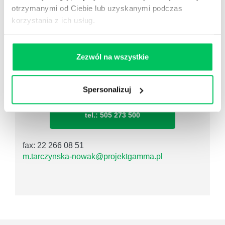
otrzymanymi od Ciebie lub uzyskanymi podczas
ZOSTAW WIADOMOŚĆ KOSULTANTOWI
korzystania z ich usług.
PRZYPOMNIJ MI O SZKOLENIU
Zezwól na wszystkie
Monika Tarczyńska-Nowak
Spersonalizuj
Specjalista ds. szkoleń
tel.: 505 273 500
fax: 22 266 08 51
m.tarczynska-nowak@projektgamma.pl