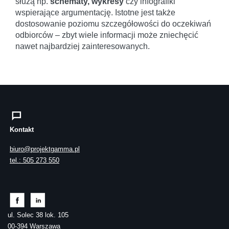
służą np.
schematy, wykresy
czy infografiki
wspierające argumentację. Istotne jest także
dostosowanie poziomu szczegółowości do oczekiwań
odbiorców – zbyt wiele informacji może zniechęcić
nawet najbardziej zainteresowanych.
Kontakt
biuro@projektgamma.pl
tel.: 505 273 550
ul. Solec 38 lok. 105
00-394 Warszawa