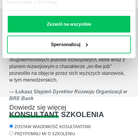
korzystania z ich usług.
OPINIE
O SZKOLENIACH
Zezwól na wszystkie
Pracownicy uczestniczący w szkoleniu w
zdecydowanym stopniu rozwinęli swoje umiejętności
Spersonalizuj
w zakresie objętym szkoleniem. Szkolenie
zmotywowało bowiem pracowników do przygotowania
długoterminowych planów rozwojowych, które wraz z
planem rozwojowym o charakterze „on-the-job”
pozwoliło na objęcie przez nich wyższych stanowisk,
w tym menedżerskich.
Łukasz Stępień
Dyrektor Rozwoju Organizacji w
BRE Bank
Dowiedz się więcej
KONSULTANT
SZKOLENIA
ZOSTAW WIADOMOŚĆ KOSULTANTOWI
PRZYPOMNIJ MI O SZKOLENIU