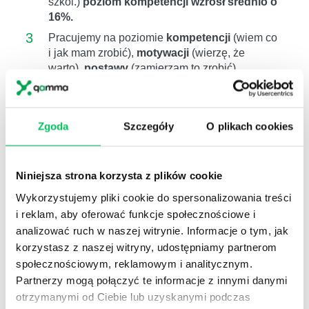
szkol.)
poziom kompetencji wzrósł średnio o
16%.
3
Pracujemy na poziomie
kompetencji
(wiem co
i jak mam zrobić),
motywacji
(wierzę, że
warto),
postawy
(zamierzam to zrobić) ,
wdrożenia
(follow up)
4
Zgodnie z badaniami przeprowadzonymi przez
amerykańskie centrum Center for American
Zgoda
Szczegóły
O plikach cookies
Progress, koszt zastąpienia pracowników
wynosi
około 16%
ich rocznego
wynagrodzenia.
W przypadku menadżera
Niniejsza strona korzysta z plików cookie
zwiększa się do 100%.
Wykorzystujemy pliki cookie do spersonalizowania treści
Szkolenie związane z:
i reklam, aby oferować funkcje społecznościowe i
Power point
analizować ruch w naszej witrynie. Informacje o tym, jak
Prezentacje online
PowerPoint 2010
korzystasz z naszej witryny, udostępniamy partnerom
PowerPoint 2019
społecznościowym, reklamowym i analitycznym.
PowerPoint online
Partnerzy mogą połączyć te informacje z innymi danymi
Power point szkolenie
otrzymanymi od Ciebie lub uzyskanymi podczas