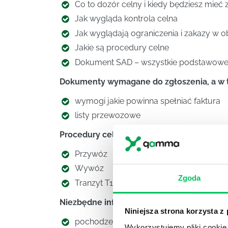
Co to dozór celny i kiedy będziesz mieć 
Jak wygląda kontrola celna
Jak wyglądają ograniczenia i zakazy w 
Jakie są procedury celne
Dokument SAD – wszystkie podstawowe
Dokumenty wymagane do zgłoszenia, a w 
wymogi jakie powinna spełniać faktura
listy przewozowe
Procedury celne, a w tym wyjaśnimy takie p
Przywóz
Wywóz
Zgoda
Tranzyt T1, T2 + TIR
Niezbędne informacje, które musisz wiedzi
Niniejsza strona korzysta z
pochodzenie towarów
Wykorzystujemy pliki cookie 