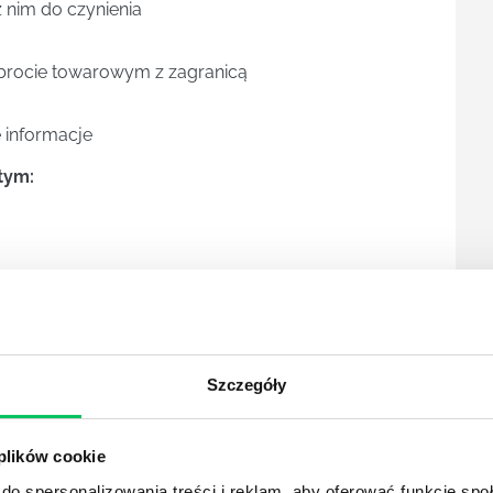
z nim do czynienia
obrocie towarowym z zagranicą
 informacje
tym:
ojęcia jak:
Szczegóły
eć przy obrocie towarami:
 plików cookie
do spersonalizowania treści i reklam, aby oferować funkcje sp