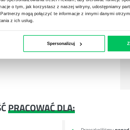
ormacje o tym, jak korzystasz z naszej witryny, udostępniamy p
Partnerzy mogą połączyć te informacje z innymi danymi otrzym
nia z ich usług.
że dać ci korzyści
Spersonalizuj
Z
ystuje w obrocie towarowym z zagranicą:
ŚĆ
PRACOWAĆ DLA: