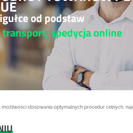
 UE
igułce od podstaw
, transport, spedycja
online
u możliwości stosowania optymalnych procedur celnych, na
NIU