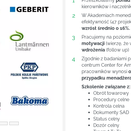
1
Przeszkoliliśmy
ponad
kierowników i naczelni
2
W Akademiach menedże
efektywność (47 projek
wzrósł średnio o 16%.
3
Pracujemy na poziom
motywacji
(wierzę, że 
wdrożenia
(follow up)
4
Next
Zgodnie z badaniami 
centrum Center for Ame
pracowników wynosi
o
przypadku menadżera 
Szkolenie związane z:
Obrót towarowy
Procedury celne
Kontrola celna
Dokumenty SAD
Status celny
Dozór celny