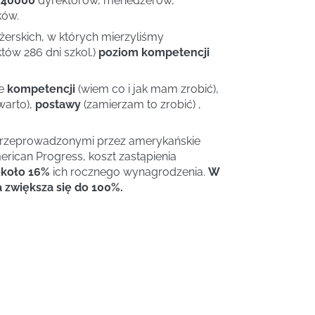
 40000
dyrektorów, menedżerów,
ków.
rskich, w których mierzyliśmy
tów 286 dni szkol.)
poziom kompetencji
ie
kompetencji
(wiem co i jak mam zrobić),
warto),
postawy
(zamierzam to zrobić) ,
przeprowadzonymi przez amerykańskie
rican Progress, koszt zastąpienia
koło 16%
ich rocznego wynagrodzenia.
W
zwiększa się do 100%.