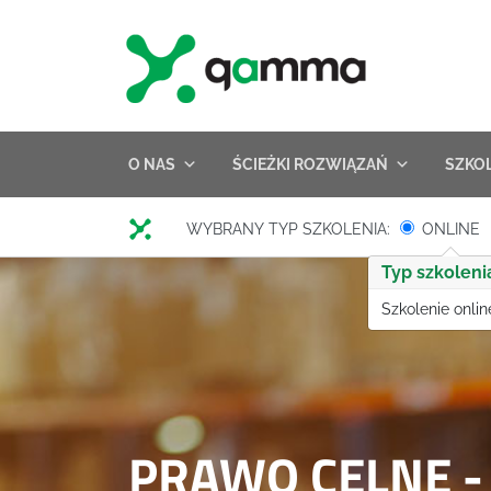
Skip
to
content
O NAS
ŚCIEŻKI ROZWIĄZAŃ
SZKO
WYBRANY TYP SZKOLENIA:
ONLINE
Typ szkoleni
Szkolenie onlin
PRAWO CELNE 