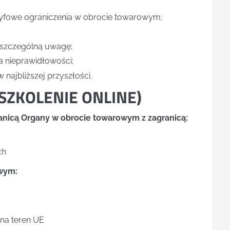
ryfowe ograniczenia w obrocie towarowym;
ć szczególną uwagę;
a nieprawidłowości;
 najbliższej przyszłości.
SZKOLENIE ONLINE
)
ranicą Organy w obrocie towarowym z zagranicą:
ch
wym:
na teren UE