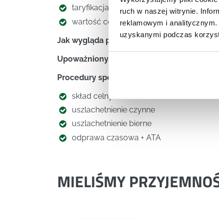
taryfikacja
ruch w naszej witrynie. Inf
wartość celna
reklamowym i analitycznym. 
uzyskanymi podczas korzysta
Jak wygląda postępowanie celne
Upoważniony przedsiębiorca AEO i jakie mo
Procedury specjalne i kiedy się je wykorz
skład celny
uszlachetnienie czynne
uszlachetnienie bierne
odprawa czasowa + ATA
MIELIŚMY PRZYJEMNO