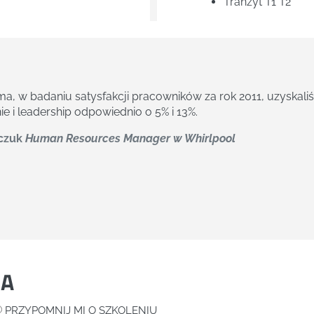
Tranzyt T1 T2
oznałem metody wcześniej przeze mnie niewykorzystywane. 
 z innych branż, co moim zdaniem wpłynęło pozytywnie na j
wy, Kierownik Zespołu w UNISOFT
IA
PRZYPOMNIJ MI O SZKOLENIU