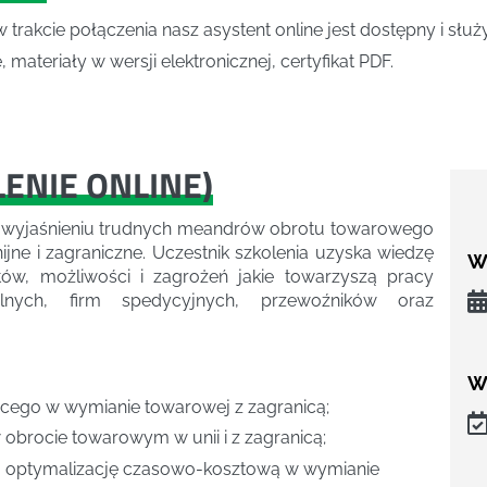
w trakcie połączenia nasz asystent online jest dostępny i słu
 materiały w wersji elektronicznej, certyfikat PDF.
LENIE ONLINE
)
m wyjaśnieniu trudnych meandrów obrotu towarowego
nijne i zagraniczne. Uczestnik szkolenia uzyska wiedzę
We
tów, możliwości i zagrożeń jakie towarzyszą pracy
lnych, firm spedycyjnych, przewoźników oraz
W
cego w wymianie towarowej z zagranicą;
 obrocie towarowym w unii i z zagranicą;
a optymalizację czasowo-kosztową w wymianie