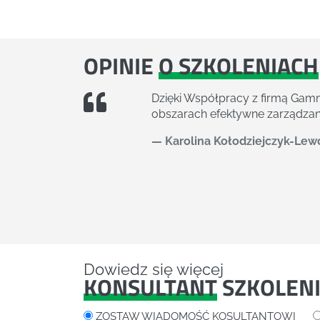
OPINIE
O SZKOLENIACH
Szkolenie było inspirujące. P
grupa szkoleniowa i uczestnicy
Grzegorz
Architekt Systemo
Dowiedz się więcej
KONSULTANT
SZKOLEN
ZOSTAW WIADOMOŚĆ KOSULTANTOWI