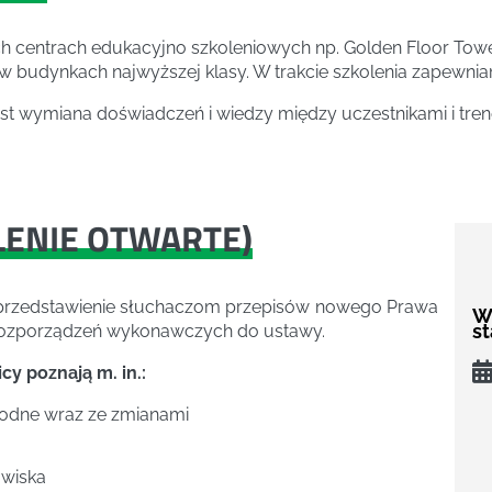
h centrach edukacyjno szkoleniowych np. Golden Floor Towe
 budynkach najwyższej klasy. W trakcie szkolenia zapewnia
st wymiana doświadczeń i wiedzy między uczestnikami i tre
LENIE OTWARTE
)
e przedstawienie słuchaczom przepisów nowego Prawa
W
s
rozporządzeń wykonawczych do ustawy.
y poznają m. in.:
odne wraz ze zmianami
owiska