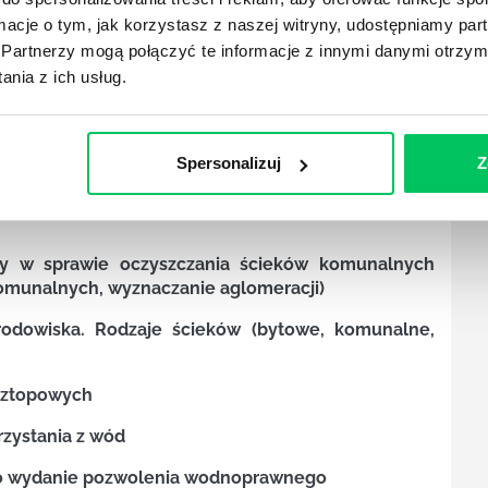
ormacje o tym, jak korzystasz z naszej witryny, udostępniamy p
rument zarządzania zasobami wodnymi. Rodzaje
Partnerzy mogą połączyć te informacje z innymi danymi otrzym
nia z ich usług.
e urządzeń wodnych
 powierzchniowych i podziemnych
Spersonalizuj
Z
nie ścieków do wód oraz urządzeń wodnych
adzanie wód opadowych i roztopowych do wód i
y w sprawie oczyszczania ścieków komunalnych
omunalnych, wyznaczanie aglomeracji)
odowiska. Rodzaje ścieków (bytowe, komunalne,
roztopowych
rzystania z wód
 o wydanie pozwolenia wodnoprawnego