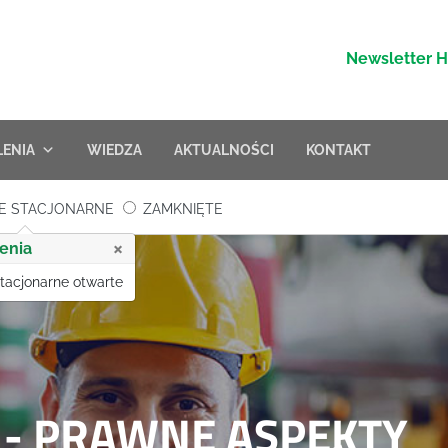
Newsletter 
LENIA
WIEDZA
AKTUALNOŚCI
KONTAKT
E STACJONARNE
ZAMKNIĘTE
×
enia
stacjonarne otwarte
- PRAWNE ASPEKTY