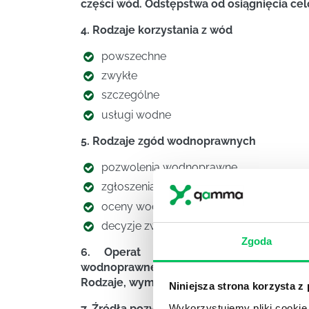
części wód. Odstępstwa od osiągnięcia cel
4. Rodzaje korzystania z wód
powszechne
zwykłe
szczególne
usługi wodne
5. Rodzaje zgód wodnoprawnych
pozwolenia wodnoprawne
zgłoszenia wodnoprawne
oceny wodnoprawne
decyzje zwalniające
Zgoda
6. Operat wodnoprawny jako doku
wodnoprawnego.
Rodzaje, wymagania i zasady sporządzania
Niniejsza strona korzysta z
7. Źródła pozyskiwania danych do sporzą
Wykorzystujemy pliki cookie 