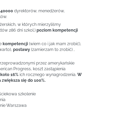
 40000
dyrektorów, menedżerów,
ków.
rskich, w których mierzyliśmy
tów 286 dni szkol.)
poziom kompetencji
ie
kompetencji
(wiem co i jak mam zrobić),
warto),
postawy
(zamierzam to zrobić) ,
przeprowadzonymi przez amerykańskie
rican Progress, koszt zastąpienia
koło 16%
ich rocznego wynagrodzenia.
W
zwiększa się do 100%.
ciekowa szkolenie
nia
nie Warszawa