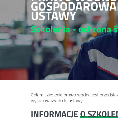
GOSPODAROWAN
USTAWY
Szkolenia - ochrona 
Celem szkolenia prawo wodne jest przedst
wykonawczych do ustawy.
INFORMACJE
O SZKOLE