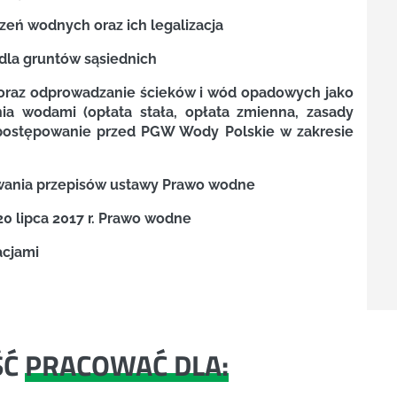
eń wodnych oraz ich legalizacja
dla gruntów sąsiednich
 oraz odprowadzanie ścieków i wód opadowych jako
a wodami (opłata stała, opłata zmienna, zasady
a, postępowanie przed PGW Wody Polskie w zakresie
wania przepisów ustawy Prawo wodne
20 lipca 2017 r. Prawo wodne
acjami
ŚĆ
PRACOWAĆ DLA: