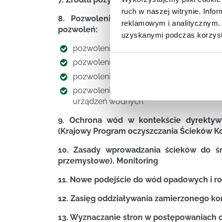
ruch w naszej witrynie. Inf
8. Pozwolenia wodnoprawne jako inst
reklamowym i analitycznym. 
pozwoleń:
uzyskanymi podczas korzysta
pozwolenia wodnoprawne na wykonani
pozwolenia wodnoprawne na pobór wód
pozwolenia wodnoprawne na wprowadza
pozwolenia wodnoprawne na odprow
urządzeń wodnych
9. Ochrona wód w kontekście dyrektyw
(Krajowy Program oczyszczania Ścieków K
10. Zasady wprowadzania ścieków do śr
przemysłowe). Monitoring
11. Nowe podejście do wód opadowych i 
12. Zasięg oddziaływania zamierzonego ko
13. Wyznaczanie stron w postępowaniach