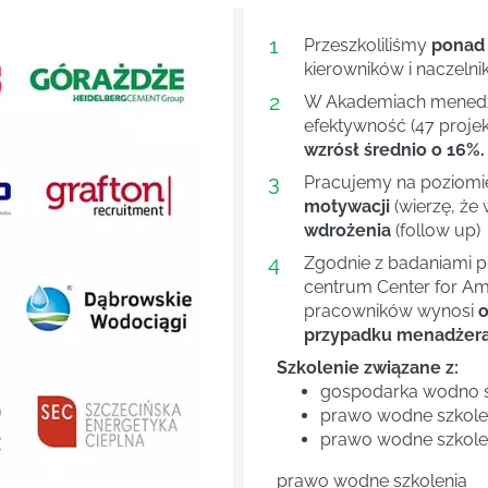
1
Przeszkoliliśmy
ponad
kierowników i naczelni
2
W Akademiach menedże
efektywność (47 projek
wzrósł średnio o 16%.
3
Pracujemy na poziom
motywacji
(wierzę, że 
wdrożenia
(follow up)
4
Next
Zgodnie z badaniami 
centrum Center for Ame
pracowników wynosi
o
przypadku menadżera 
Szkolenie związane z:
gospodarka wodno ś
prawo wodne szkole
prawo wodne szkole
prawo wodne szkolenia