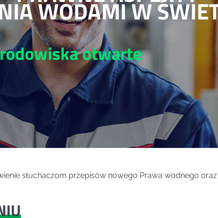
IA WODAMI W ŚWIET
środowiska
otwarte
awienie słuchaczom przepisów nowego Prawa wodnego oraz 
NIU