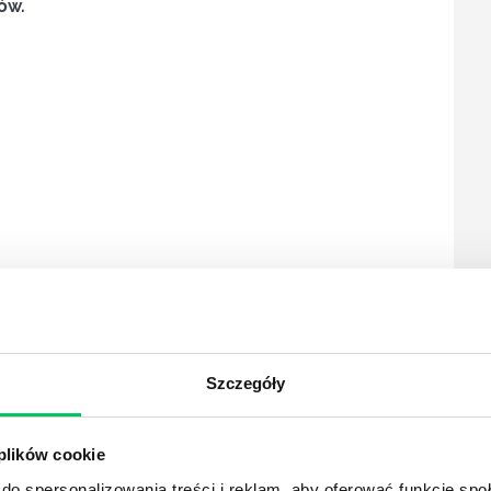
ów.
Szczegóły
mentacja wnioskowa o wydanie pozwolenia
 plików cookie
dzania operatów wodnoprawnych
do spersonalizowania treści i reklam, aby oferować funkcje sp