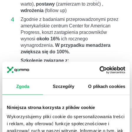
warto),
postawy
(zamierzam to zrobić) ,
wdrożenia
(follow up)
4
Zgodnie z badaniami przeprowadzonymi przez
amerykańskie centrum Center for American
Progress, koszt zastąpienia pracowników
wynosi
około 16%
ich rocznego
wynagrodzenia.
W przypadku menadżera
zwiększa się do 100%.
Szkolenie związane z:
Transport morski
Konosament morski
Transport morski logistyka
Zgoda
Szczegóły
O plikach cookies
Transport wodny rodzaje
Logistyka morska
Niniejsza strona korzysta z plików cookie
Wykorzystujemy pliki cookie do spersonalizowania treści
OPINIE
O SZKOLENIACH
i reklam, aby oferować funkcje społecznościowe i
analizować ruch w naszej witrynie. Informacje o tym, jak
Szkolenie było szczególnie istotne w przypadku grupy