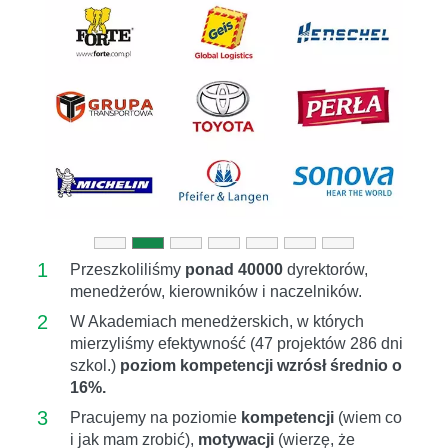
Previous
Next
1
Przeszkoliliśmy
ponad 40000
dyrektorów,
menedżerów, kierowników i naczelników.
2
W Akademiach menedżerskich, w których
mierzyliśmy efektywność (47 projektów 286 dni
szkol.)
poziom kompetencji wzrósł średnio o
16%.
3
Pracujemy na poziomie
kompetencji
(wiem co
i jak mam zrobić),
motywacji
(wierzę, że