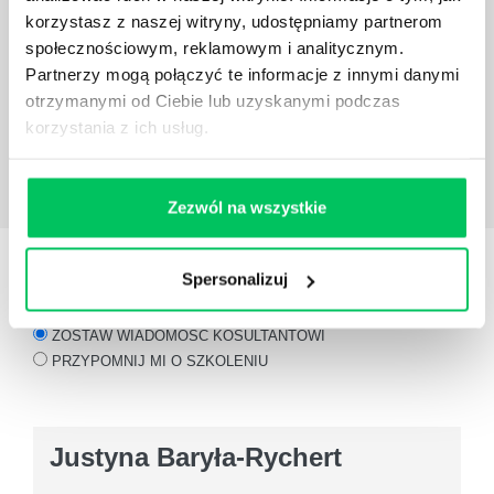
korzystasz z naszej witryny, udostępniamy partnerom
o zróżnicowanym poziomie kompetencji – od
pracowników bardzo młodych stażem, przez osoby z
społecznościowym, reklamowym i analitycznym.
kilkuletnim doświadczeniem, po menedżerów
Partnerzy mogą połączyć te informacje z innymi danymi
średniego szczebla. Realizacja w kilku oddzielnych
otrzymanymi od Ciebie lub uzyskanymi podczas
modułach tematycznych, z jednoczesnym
korzystania z ich usług.
podsumowaniem wspólnych tematów w całej grupie
dała oczekiwane przez nas efekty.
Zezwól na wszystkie
Anna Hayder
Dyrektor Działu Zarządzania
Reklamacjami w LUX MED
Dowiedz się więcej
Spersonalizuj
KONSULTANT
SZKOLENIA
ZOSTAW WIADOMOŚĆ KOSULTANTOWI
PRZYPOMNIJ MI O SZKOLENIU
Justyna Baryła-Rychert