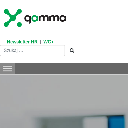
Skip
to
content
Newsletter HR
|
WG+