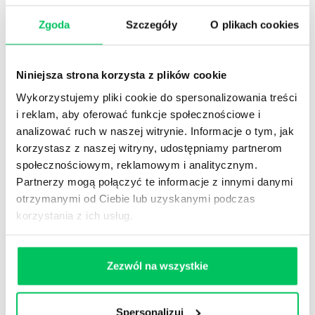
Zgoda
Szczegóły
O plikach cookies
Niniejsza strona korzysta z plików cookie
Wykorzystujemy pliki cookie do spersonalizowania treści
i reklam, aby oferować funkcje społecznościowe i
1
Przeszkoliliśmy
ponad 40000
dyrektorów,
analizować ruch w naszej witrynie. Informacje o tym, jak
menedżerów, kierowników i naczelników.
korzystasz z naszej witryny, udostępniamy partnerom
społecznościowym, reklamowym i analitycznym.
2
W Akademiach menedżerskich, w których
Partnerzy mogą połączyć te informacje z innymi danymi
mierzyliśmy efektywność (47 projektów 286 dni
szkol.)
poziom kompetencji wzrósł średnio o
otrzymanymi od Ciebie lub uzyskanymi podczas
16%.
korzystania z ich usług.
3
Pracujemy na poziomie
kompetencji
(wiem co
i jak mam zrobić),
motywacji
(wierzę, że
warto),
postawy
(zamierzam to zrobić) ,
Zezwól na wszystkie
wdrożenia
(follow up)
4
Zgodnie z badaniami przeprowadzonymi przez
Spersonalizuj