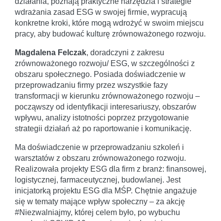
działania, poznają praktyczne narzędzia i strategie
wdrażania zasad ESG w swojej firmie, wypracują
konkretne kroki, które mogą wdrożyć w swoim miejscu
pracy, aby budować kulturę zrównoważonego rozwoju.
Magdalena Felczak
, doradczyni z zakresu
zrównoważonego rozwoju/ ESG, w szczególności z
obszaru społecznego. Posiada doświadczenie w
przeprowadzaniu firmy przez wszystkie fazy
transformacji w kierunku zrównoważonego rozwoju –
począwszy od identyfikacji interesariuszy, obszarów
wpływu, analizy istotności poprzez przygotowanie
strategii działań aż po raportowanie i komunikację.
Ma doświadczenie w przeprowadzaniu szkoleń i
warsztatów z obszaru zrównoważonego rozwoju.
Realizowała projekty ESG dla firm z branż: finansowej,
logistycznej, farmaceutycznej, budowlanej. Jest
inicjatorką projektu ESG dla MŚP. Chętnie angażuje
się w tematy mające wpływ społeczny – za akcję
#Niezwalniajmy, której celem było, po wybuchu