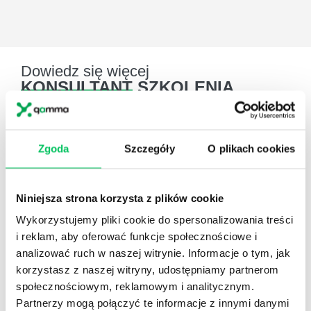
Dowiedz się więcej
KONSULTANT
SZKOLENIA
ZOSTAW WIADOMOŚĆ KOSULTANTOWI
PRZYPOMNIJ MI O SZKOLENIU
Zgoda
Szczegóły
O plikach cookies
Justyna Baryła-Rychert
Niniejsza strona korzysta z plików cookie
Wykorzystujemy pliki cookie do spersonalizowania treści
Project Manager
i reklam, aby oferować funkcje społecznościowe i
analizować ruch w naszej witrynie. Informacje o tym, jak
tel.: 505 273 483
korzystasz z naszej witryny, udostępniamy partnerom
społecznościowym, reklamowym i analitycznym.
Partnerzy mogą połączyć te informacje z innymi danymi
fax: 22 266 08 51