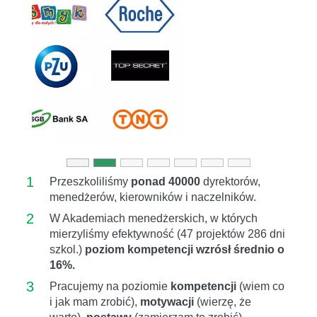
Previous
Next
1
Przeszkoliliśmy
ponad 40000
dyrektorów,
menedżerów, kierowników i naczelników.
2
W Akademiach menedżerskich, w których
mierzyliśmy efektywność (47 projektów 286 dni
szkol.)
poziom kompetencji wzrósł średnio o
16%.
3
Pracujemy na poziomie
kompetencji
(wiem co
i jak mam zrobić),
motywacji
(wierzę, że