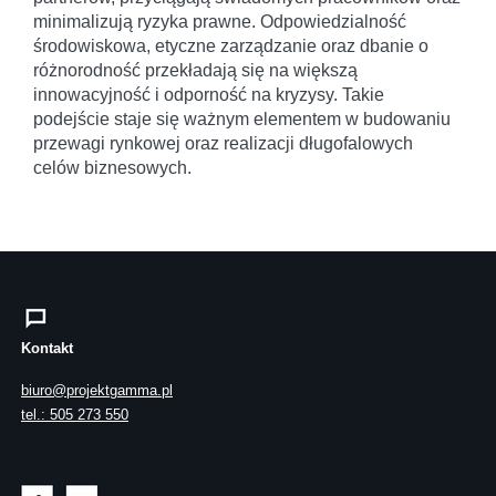
minimalizują ryzyka prawne. Odpowiedzialność
środowiskowa, etyczne zarządzanie oraz dbanie o
różnorodność przekładają się na większą
innowacyjność i odporność na kryzysy. Takie
podejście staje się ważnym elementem w budowaniu
przewagi rynkowej oraz realizacji długofalowych
celów biznesowych.
Kontakt
biuro@projektgamma.pl
tel.: 505 273 550