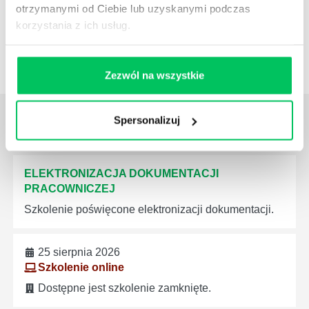
j.baryla@projektgamma.pl
otrzymanymi od Ciebie lub uzyskanymi podczas
korzystania z ich usług.
Zezwól na wszystkie
ZOBACZ NAJBLIŻSZE
SZKOLENIA -
Spersonalizuj
HR, KADRY, PŁACE
ELEKTRONIZACJA DOKUMENTACJI
PRACOWNICZEJ
Szkolenie poświęcone elektronizacji dokumentacji.
25 sierpnia 2026
Szkolenie online
Dostępne jest szkolenie zamknięte.