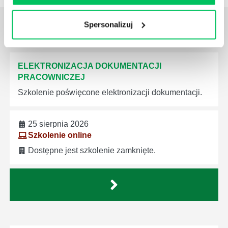
ZOBACZ NAJBLIŻSZE
SZKOLENIA -
Spersonalizuj
HR, KADRY, PŁACE
ELEKTRONIZACJA DOKUMENTACJI
PRACOWNICZEJ
Szkolenie poświęcone elektronizacji dokumentacji.
25 sierpnia 2026
Szkolenie online
Dostępne jest szkolenie zamknięte.