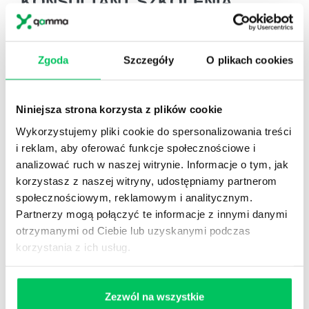
KONSULTANT
SZKOLENIA
ZOSTAW WIADOMOŚĆ KOSULTANTOWI
PRZYPOMNIJ MI O SZKOLENIU
Zgoda
Szczegóły
O plikach cookies
Justyna Baryła-Rychert
Niniejsza strona korzysta z plików cookie
Wykorzystujemy pliki cookie do spersonalizowania treści
Project Manager
i reklam, aby oferować funkcje społecznościowe i
analizować ruch w naszej witrynie. Informacje o tym, jak
tel.: 505 273 483
korzystasz z naszej witryny, udostępniamy partnerom
społecznościowym, reklamowym i analitycznym.
Partnerzy mogą połączyć te informacje z innymi danymi
fax: 22 266 08 51
otrzymanymi od Ciebie lub uzyskanymi podczas
j.baryla@projektgamma.pl
korzystania z ich usług.
Zezwól na wszystkie