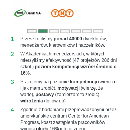
1
Przeszkoliliśmy
ponad 40000
dyrektorów,
menedżerów, kierowników i naczelników.
2
W Akademiach menedżerskich, w których
mierzyliśmy efektywność (47 projektów 286 dni
szkol.)
poziom kompetencji wzrósł średnio o
16%.
3
Pracujemy na poziomie
kompetencji
(wiem co
i jak mam zrobić),
motywacji
(wierzę, że
warto),
postawy
(zamierzam to zrobić) ,
wdrożenia
(follow up)
4
Zgodnie z badaniami przeprowadzonymi przez
amerykańskie centrum Center for American
Progress, koszt zastąpienia pracowników
wynosi
około 16%
ich rocznego