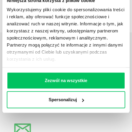
Niniejsza strona korzysta z plików cookie
Case studies
Wykorzystujemy pliki cookie do spersonalizowania treści
Zestawienie case studies
i reklam, aby oferować funkcje społecznościowe i
analizować ruch w naszej witrynie. Informacje o tym, jak
korzystasz z naszej witryny, udostępniamy partnerom
społecznościowym, reklamowym i analitycznym.
Partnerzy mogą połączyć te informacje z innymi danymi
Daj nam poznać
TWOJE
otrzymanymi od Ciebie lub uzyskanymi podczas
POTRZEBY
korzystania z ich usług.
Zezwól na wszystkie
Spersonalizuj
Zadzwoń do nas:
tel.:505 273 550
,