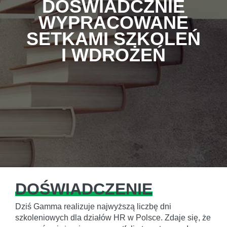
DOŚWIADCZNIE
WYPRACOWANE
SETKAMI SZKOLEŃ
I WDROŻEŃ
DOŚWIADCZENIE
Dziś Gamma realizuje najwyższą liczbę dni
szkoleniowych dla działów HR w Polsce. Zdaje się, że