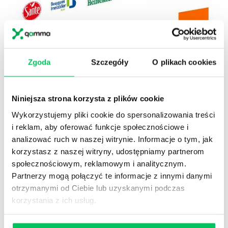
Zgoda
Szczegóły
O plikach cookies
DOŚWIADCZENIE
DOŚWIADCZNIE WYPRACOWANE SETKAMI
Niniejsza strona korzysta z plików cookie
SZKOLEŃ I WDROŻEŃ
Dziś Gamma realizuje najwyższą liczbę dni szkoleniowych
Wykorzystujemy pliki cookie do spersonalizowania treści
dla działów HR w Polsce. Zdaje się, że mamy również
i reklam, aby oferować funkcje społecznościowe i
najszersze portfolio tematyczne. I miejsce w Rankingu
analizować ruch w naszej witrynie. Informacje o tym, jak
Firm Szkoleniowych oraz duże doświadczenie w pracy
korzystasz z naszej witryny, udostępniamy partnerom
organizacjami różnej wielkości i o różnej specyfice
społecznościowym, reklamowym i analitycznym.
pozwoliło nam przygotować zestaw narzędzi metodyk, o
Partnerzy mogą połączyć te informacje z innymi danymi
których wiemy że są sprawdzone i skuteczne.
otrzymanymi od Ciebie lub uzyskanymi podczas
korzystania z ich usług.
MATERIAŁY I
INFORMACJE