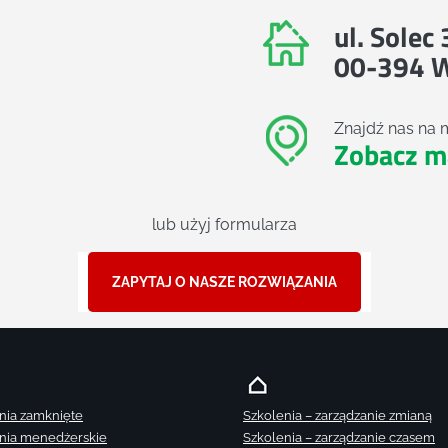
ul. Solec
00-394 
Znajdź nas na 
Zobacz m
lub użyj formularza
ZAPYTAJ O NASZE ROZWIĄZANIA
nia zamknięte
Szkolenia – zarządzanie zmianą
nia menedżerskie
Szkolenia – zarządzanie czasem