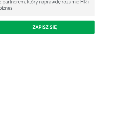
z partnerem, który naprawdę rozumie HR i
biznes
ZAPISZ SIĘ