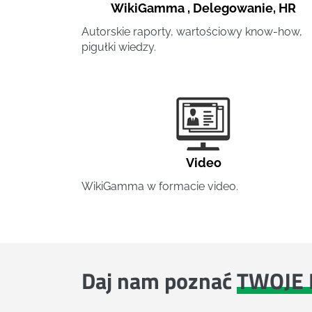
WikiGamma
,
Delegowanie
,
HR
Autorskie raporty, wartościowy know-how,
pigułki wiedzy.
Video
WikiGamma w formacie video.
Daj nam poznać
TWOJE 