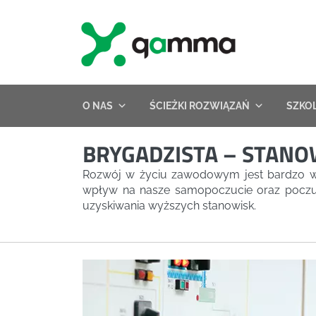
Skip
to
content
O NAS
ŚCIEŻKI ROZWIĄZAŃ
SZKO
BRYGADZISTA – STANO
Rozwój w życiu zawodowym jest bardzo w
wpływ na nasze samopoczucie oraz poczuci
uzyskiwania wyższych stanowisk.