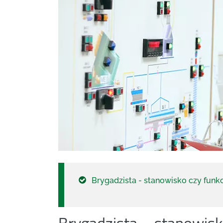
Brygadzista - stanowisko czy funk
Brygadzista – stanowisk