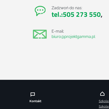
Zadzwoń do nas:
tel.:505 273 550
,
E-mail:
biuro@projektgamma.pl
Kontakt
Szkole
Szkole