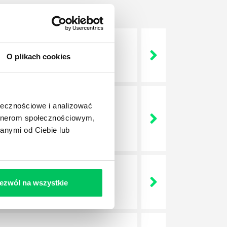
 życie? Od kiedy ich
O plikach cookies
ołecznościowe i analizować
a jest w niej także dokładnie
artnerom społecznościowym,
dokładniej wygląda? Czy z
anymi od Ciebie lub
ezwól na wszystkie
lega? Kogo w zasadzie
j.