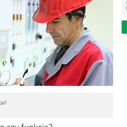
cja?
o czy funkcja?