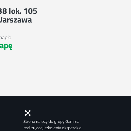
 38 lok. 105
Warszawa
mapie
apę
Strona należy do grupy Gamma
realizującej szkolenia eksperckie,