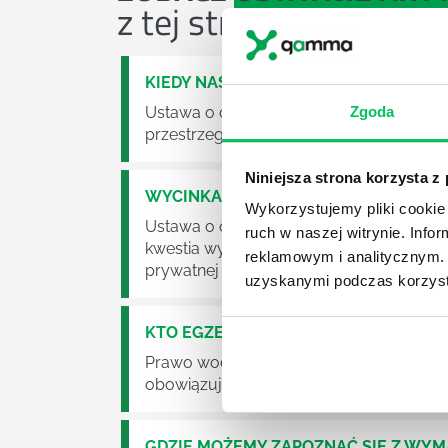
z tej strefy wiedzy
KIEDY NASTĄPI ZMIANA USTAWY O O
Ustawa o odpadach jest dość istotną ust
Zgoda
przestrzeganie będzie już normalnie egz
Niniejsza strona korzysta z
WYCINKA DRZEW A USTAWA O OCHRO
Wykorzystujemy pliki cookie 
Ustawa o ochronie środowiska obowiązuje
ruch w naszej witrynie. Inf
kwestia wycinki drzew. Czy taka wycinka
reklamowym i analitycznym. 
prywatnej posesji można wyciąć cokolw
uzyskanymi podczas korzysta
KTO EGZEKWUJE PRAWO WODNE?
Prawo wodne to dość skomplikowane pr
obowiązuje? Jak wygląda egzekwowanie
GDZIE MOŻEMY ZAPOZNAĆ SIĘ Z WY