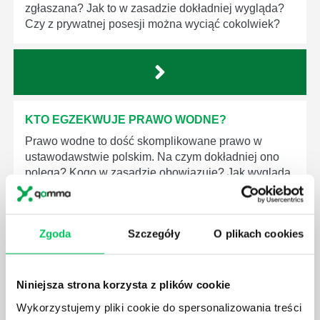
zgłaszana? Jak to w zasadzie dokładniej wygląda?
Czy z prywatnej posesji można wyciąć cokolwiek?
KTO EGZEKWUJE PRAWO WODNE?
Prawo wodne to dość skomplikowane prawo w
ustawodawstwie polskim. Na czym dokładniej ono
polega? Kogo w zasadzie obowiązuje? Jak wygląda
egzekwowanie prawa wodnego? Na te pytania
odpowiemy pokrótce poniżej.
Zgoda
Szczegóły
O plikach cookies
Niniejsza strona korzysta z plików cookie
GDZIE MOŻEMY ZAPOZNAĆ SIĘ Z
Wykorzystujemy pliki cookie do spersonalizowania treści
WYMAGANIAMI NORM JAKOŚCI WYROBÓW