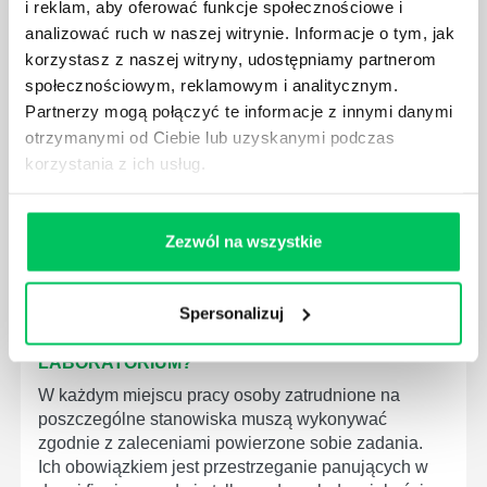
i reklam, aby oferować funkcje społecznościowe i
MEDYCZNYCH?
analizować ruch w naszej witrynie. Informacje o tym, jak
W związku z ogromnym rozwojem dzisiejszego
korzystasz z naszej witryny, udostępniamy partnerom
społeczeństwa wprowadzane jest coraz więcej reguł,
społecznościowym, reklamowym i analitycznym.
które mają za zadanie poprawić poszczególne
Partnerzy mogą połączyć te informacje z innymi danymi
dziedziny gospodarki. Dzięki nim wszystkie firmy
otrzymanymi od Ciebie lub uzyskanymi podczas
będą zobowiązane przestrzegać zasad, których
korzystania z ich usług.
wprowadzenie dąży do ujednolicenia jakości
produktów, które trafiają do klientów.
Zezwól na wszystkie
Spersonalizuj
CZYM ZAJMUJE SIĘ AUDYTOR WEWNĘTRZNY
LABORATORIUM?
W każdym miejscu pracy osoby zatrudnione na
poszczególne stanowiska muszą wykonywać
zgodnie z zaleceniami powierzone sobie zadania.
Ich obowiązkiem jest przestrzeganie panujących w