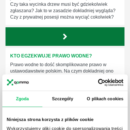
Czy taka wycinka drzew musi być gdziekolwiek
zgłaszana? Jak to w zasadzie dokładniej wygląda?
Czy z prywatnej posesji można wyciąć cokolwiek?
KTO EGZEKWUJE PRAWO WODNE?
Prawo wodne to dość skomplikowane prawo w
ustawodawstwie polskim. Na czym dokładniej ono
polega? Kogo w zasadzie obowiązuje? Jak wygląda
egzekwowanie prawa wodnego? Na te pytania
odpowiemy pokrótce poniżej.
Zgoda
Szczegóły
O plikach cookies
Niniejsza strona korzysta z plików cookie
Wykorzystujemy pliki cookie do spersonalizowania treści
GDZIE MOŻEMY ZAPOZNAĆ SIĘ Z