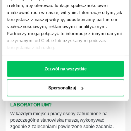
i reklam, aby oferować funkcje społecznościowe i
WYMAGANIAMI NORM JAKOŚCI WYROBÓW
MEDYCZNYCH?
analizować ruch w naszej witrynie. Informacje o tym, jak
korzystasz z naszej witryny, udostępniamy partnerom
W związku z ogromnym rozwojem dzisiejszego
społecznościowym, reklamowym i analitycznym.
społeczeństwa wprowadzane jest coraz więcej reguł,
Partnerzy mogą połączyć te informacje z innymi danymi
które mają za zadanie poprawić poszczególne
dziedziny gospodarki. Dzięki nim wszystkie firmy
otrzymanymi od Ciebie lub uzyskanymi podczas
będą zobowiązane przestrzegać zasad, których
korzystania z ich usług.
wprowadzenie dąży do ujednolicenia jakości
produktów, które trafiają do klientów.
Zezwól na wszystkie
Spersonalizuj
CZYM ZAJMUJE SIĘ AUDYTOR WEWNĘTRZNY
LABORATORIUM?
W każdym miejscu pracy osoby zatrudnione na
poszczególne stanowiska muszą wykonywać
zgodnie z zaleceniami powierzone sobie zadania.