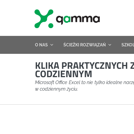
Skip
to
content
O NAS
ŚCIEŻKI ROZWIĄZAŃ
SZKO
KLIKA PRAKTYCZNYCH 
CODZIENNYM
Microsoft Office Excel to nie tylko idealne 
w codziennym życiu.