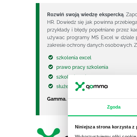
Rozwiń swoją wiedzę ekspercką
. Zap
HR. Dowiedz się jak powinna przebie
przykłady i błędy popełniane przez k
używac programy MS Excel w dziale 
zakresie ochrony danych osobowych. Z
szkolenia excel
prawo pracy szkolenia
szkolenie abi
służebność przesyłu w praktyce
Gamma. Firma szkoleniowa roku.
Zgoda
Niniejsza strona korzysta z
Wykorzystujemy pliki cookie 