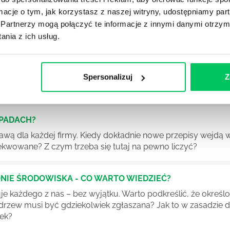
ormacje o tym, jak korzystasz z naszej witryny, udostępniamy p
Partnerzy mogą połączyć te informacje z innymi danymi otrzym
nia z ich usług.
YKUŁY
Spersonalizuj
Z
DPADACH?
awą dla każdej firmy. Kiedy dokładnie nowe przepisy wejdą w
ekwowane? Z czym trzeba się tutaj na pewno liczyć?
NIE ŚRODOWISKA - CO WARTO WIEDZIEĆ?
 każdego z nas – bez wyjątku. Warto podkreślić, że określon
 drzew musi być gdziekolwiek zgłaszana? Jak to w zasadzie 
iek?