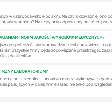
awo w ustawodawstwie polskim. Na czym dokładniej ono po
 prawa wodnego? Na te pytania odpowiemy pokrótce poniże
MAGANIAMI NORM JAKOŚCI WYROBÓW MEDYCZNYCH?
szego społeczeństwa wprowadzane jest coraz więcej reguł,
ęki nim wszystkie firmy będą zobowiązane przestrzegać zas
fiają do klientów.
ĘTRZNY LABORATORIUM?
one na poszczególne stanowiska muszą wykonywać zgodnie 
ganie panujących w danej firmie zasad nie tylko pod względe