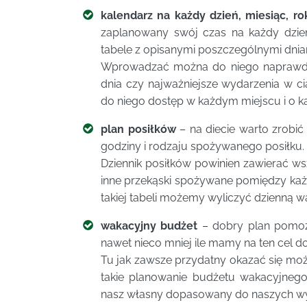
kalendarz na każdy dzień, miesiąc, ro
zaplanowany swój czas na każdy dzień
tabele z opisanymi poszczególnymi dniam
Wprowadzać można do niego naprawdę 
dnia czy najważniejsze wydarzenia w c
do niego dostęp w każdym miejscu i o k
plan posiłków
– na diecie warto zrobi
godziny i rodzaju spożywanego posiłku.
Dziennik posiłków powinien zawierać wszy
inne przekąski spożywane pomiędzy każd
takiej tabeli możemy wyliczyć dzienną w
wakacyjny budżet
– dobry plan pomoże
nawet nieco mniej ile mamy na ten cel do
Tu jak zawsze przydatny okazać się moż
takie planowanie budżetu wakacyjneg
nasz własny dopasowany do naszych wy