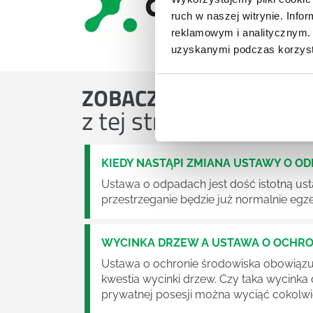
ruch w naszej witrynie. Inf
reklamowym i analitycznym. 
uzyskanymi podczas korzysta
ZOBACZ
OSTATNIE ART
z tej strefy wiedzy
KIEDY NASTĄPI ZMIANA USTAWY O O
Ustawa o odpadach jest dość istotną ust
przestrzeganie będzie już normalnie egz
WYCINKA DRZEW A USTAWA O OCHRO
Ustawa o ochronie środowiska obowiązuje
kwestia wycinki drzew. Czy taka wycinka
prywatnej posesji można wyciąć cokolw