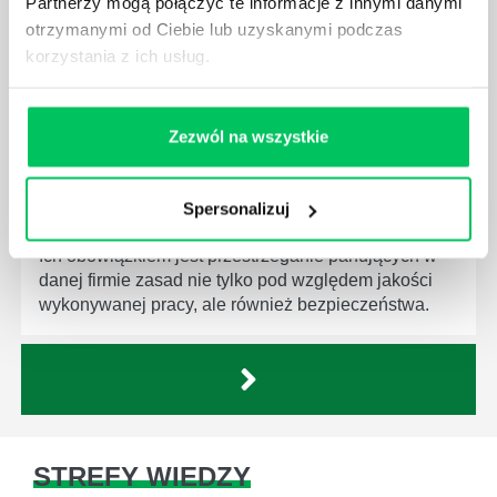
Partnerzy mogą połączyć te informacje z innymi danymi
otrzymanymi od Ciebie lub uzyskanymi podczas
korzystania z ich usług.
CZYM ZAJMUJE SIĘ AUDYTOR WEWNĘTRZNY
Zezwól na wszystkie
LABORATORIUM?
W każdym miejscu pracy osoby zatrudnione na
poszczególne stanowiska muszą wykonywać
Spersonalizuj
zgodnie z zaleceniami powierzone sobie zadania.
Ich obowiązkiem jest przestrzeganie panujących w
danej firmie zasad nie tylko pod względem jakości
wykonywanej pracy, ale również bezpieczeństwa.
STREFY WIEDZY