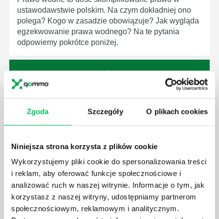
ustawodawstwie polskim. Na czym dokładniej ono
polega? Kogo w zasadzie obowiązuje? Jak wygląda
egzekwowanie prawa wodnego? Na te pytania
odpowiemy pokrótce poniżej.
GDZIE MOŻEMY ZAPOZNAĆ SIĘ Z
Zgoda
Szczegóły
O plikach cookies
WYMAGANIAMI NORM JAKOŚCI WYROBÓW
MEDYCZNYCH?
W związku z ogromnym rozwojem dzisiejszego
Niniejsza strona korzysta z plików cookie
społeczeństwa wprowadzane jest coraz więcej reguł,
Wykorzystujemy pliki cookie do spersonalizowania treści
które mają za zadanie poprawić poszczególne
i reklam, aby oferować funkcje społecznościowe i
dziedziny gospodarki. Dzięki nim wszystkie firmy
analizować ruch w naszej witrynie. Informacje o tym, jak
będą zobowiązane przestrzegać zasad, których
korzystasz z naszej witryny, udostępniamy partnerom
wprowadzenie dąży do ujednolicenia jakości
społecznościowym, reklamowym i analitycznym.
produktów, które trafiają do klientów.