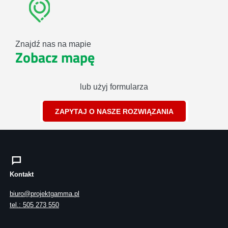
Znajdź nas na mapie
Zobacz mapę
lub użyj formularza
ZAPYTAJ O NASZE ROZWIĄZANIA
Kontakt
biuro@projektgamma.pl
tel.: 505 273 550