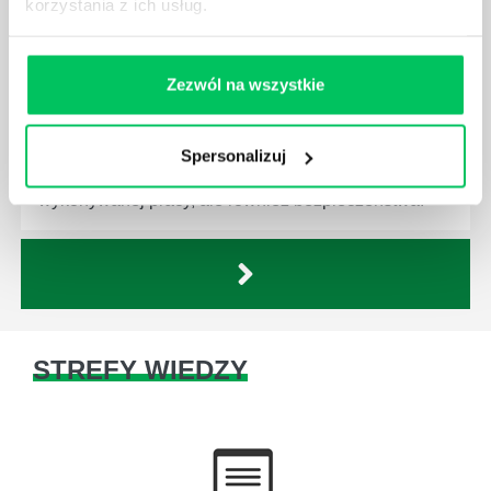
korzystania z ich usług.
CZYM ZAJMUJE SIĘ AUDYTOR WEWNĘTRZNY
LABORATORIUM?
W każdym miejscu pracy osoby zatrudnione na
Zezwól na wszystkie
poszczególne stanowiska muszą wykonywać
zgodnie z zaleceniami powierzone sobie zadania.
Ich obowiązkiem jest przestrzeganie panujących w
Spersonalizuj
danej firmie zasad nie tylko pod względem jakości
wykonywanej pracy, ale również bezpieczeństwa.
STREFY WIEDZY