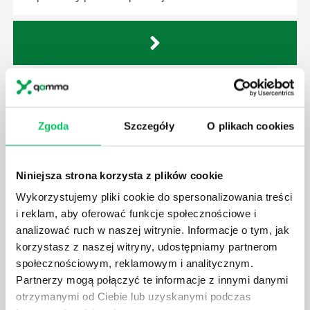
GDZIE MOŻEMY ZAPOZNAĆ SIĘ Z
WYMAGANIAMI NORM JAKOŚCI WYROBÓW
MEDYCZNYCH?
Zgoda
Szczegóły
O plikach cookies
W związku z ogromnym rozwojem dzisiejszego
społeczeństwa wprowadzane jest coraz więcej reguł,
które mają za zadanie poprawić poszczególne
Niniejsza strona korzysta z plików cookie
dziedziny gospodarki. Dzięki nim wszystkie firmy
Wykorzystujemy pliki cookie do spersonalizowania treści
będą zobowiązane przestrzegać zasad, których
i reklam, aby oferować funkcje społecznościowe i
wprowadzenie dąży do ujednolicenia jakości
analizować ruch w naszej witrynie. Informacje o tym, jak
produktów, które trafiają do klientów.
korzystasz z naszej witryny, udostępniamy partnerom
społecznościowym, reklamowym i analitycznym.
Partnerzy mogą połączyć te informacje z innymi danymi
otrzymanymi od Ciebie lub uzyskanymi podczas