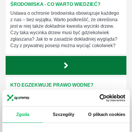
ŚRODOWISKA - CO WARTO WIEDZIEĆ?
Ustawa o ochronie środowiska obowiązuje każdego
z nas – bez wyjątku. Warto podkreślić, że określona
jest w niej także dokładnie kwestia wycinki drzew.
Czy taka wycinka drzew musi być gdziekolwiek
zgłaszana? Jak to w zasadzie dokładniej wygląda?
Czy z prywatnej posesji można wyciąć cokolwiek?
KTO EGZEKWUJE PRAWO WODNE?
Prawo wodne to dość skomplikowane prawo w
ustawodawstwie polskim. Na czym dokładniej ono
polega? Kogo w zasadzie obowiązuje? Jak wygląda
egzekwowanie prawa wodnego? Na te pytania
Zgoda
Szczegóły
O plikach cookies
odpowiemy pokrótce poniżej.