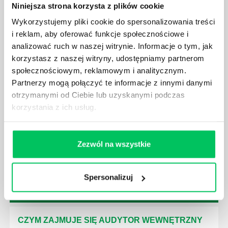
Niniejsza strona korzysta z plików cookie
Wykorzystujemy pliki cookie do spersonalizowania treści
i reklam, aby oferować funkcje społecznościowe i
analizować ruch w naszej witrynie. Informacje o tym, jak
GDZIE MOŻEMY ZAPOZNAĆ SIĘ Z
korzystasz z naszej witryny, udostępniamy partnerom
WYMAGANIAMI NORM JAKOŚCI WYROBÓW
MEDYCZNYCH?
społecznościowym, reklamowym i analitycznym.
Partnerzy mogą połączyć te informacje z innymi danymi
W związku z ogromnym rozwojem dzisiejszego
otrzymanymi od Ciebie lub uzyskanymi podczas
społeczeństwa wprowadzane jest coraz więcej reguł,
korzystania z ich usług.
które mają za zadanie poprawić poszczególne
dziedziny gospodarki. Dzięki nim wszystkie firmy
będą zobowiązane przestrzegać zasad, których
wprowadzenie dąży do ujednolicenia jakości
Zezwól na wszystkie
produktów, które trafiają do klientów.
Spersonalizuj
CZYM ZAJMUJE SIĘ AUDYTOR WEWNĘTRZNY