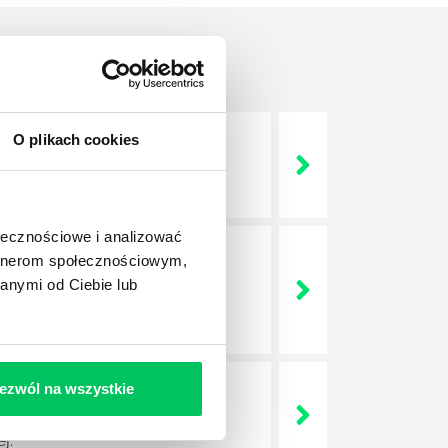
O plikach cookies
 życie? Od kiedy ich
ołecznościowe i analizować
artnerom społecznościowym,
a jest w niej także dokładnie
anymi od Ciebie lub
dokładniej wygląda? Czy z
ezwól na wszystkie
lega? Kogo w zasadzie
j.