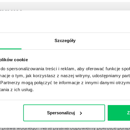
YKUŁY
DPADACH?
Szczegóły
awą dla każdej firmy. Kiedy dokładnie nowe przepisy wejdą w
ekwowane? Z czym trzeba się tutaj na pewno liczyć?
 plików cookie
do spersonalizowania treści i reklam, aby oferować funkcje sp
NIE ŚRODOWISKA - CO WARTO WIEDZIEĆ?
ormacje o tym, jak korzystasz z naszej witryny, udostępniamy p
 każdego z nas – bez wyjątku. Warto podkreślić, że określon
Partnerzy mogą połączyć te informacje z innymi danymi otrzym
 drzew musi być gdziekolwiek zgłaszana? Jak to w zasadzie 
nia z ich usług.
iek?
Spersonalizuj
Z
awo w ustawodawstwie polskim. Na czym dokładniej ono po
 prawa wodnego? Na te pytania odpowiemy pokrótce poniże