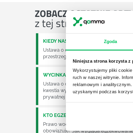
ZOBACZ
OSTATNIE ART
z tej strefy wiedzy
KIEDY NASTĄPI ZMIANA USTAWY O O
Zgoda
Ustawa o odpadach jest dość istotną ust
przestrzeganie będzie już normalnie egz
Niniejsza strona korzysta z
Wykorzystujemy pliki cookie 
WYCINKA DRZEW A USTAWA O OCHRO
ruch w naszej witrynie. Inf
Ustawa o ochronie środowiska obowiązuje
reklamowym i analitycznym. 
kwestia wycinki drzew. Czy taka wycinka
uzyskanymi podczas korzysta
prywatnej posesji można wyciąć cokolw
KTO EGZEKWUJE PRAWO WODNE?
Prawo wodne to dość skomplikowane pr
obowiązuje? Jak wygląda egzekwowanie