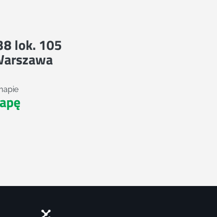
 38 lok. 105
Warszawa
mapie
apę