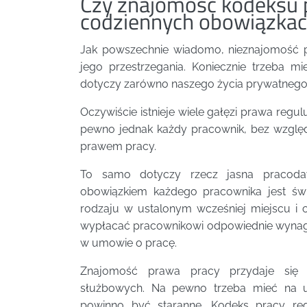
Czy znajomość kodeksu p
codziennych obowiązkac
Jak powszechnie wiadomo, nieznajomość p
jego przestrzegania. Koniecznie trzeba 
dotyczy zarówno naszego życia prywatnego
Oczywiście istnieje wiele gałęzi prawa re
pewno jednak każdy pracownik, bez względ
prawem pracy.
To samo dotyczy rzecz jasna pracoda
obowiązkiem każdego pracownika jest św
rodzaju w ustalonym wcześniej miejscu i 
wypłacać pracownikowi odpowiednie wynagro
w umowie o pracę.
Znajomość prawa pracy przydaje się
służbowych. Na pewno trzeba mieć na 
powinno być staranne. Kodeks pracy reg