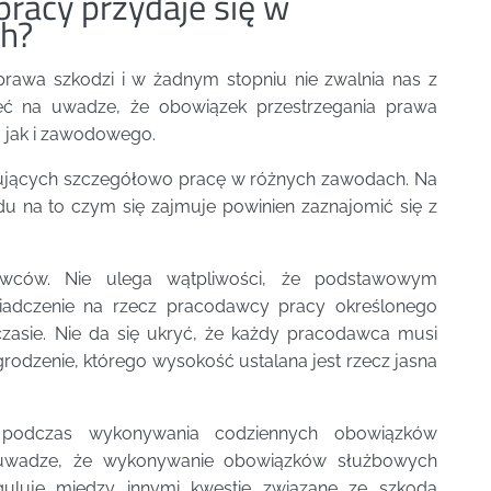
racy przydaje się w
h?
rawa szkodzi i w żadnym stopniu nie zwalnia nas z
mieć na uwadze, że obowiązek przestrzegania prawa
 jak i zawodowego.
gulujących szczegółowo pracę w różnych zawodach. Na
u na to czym się zajmuje powinien zaznajomić się z
wców. Nie ulega wątpliwości, że podstawowym
iadczenie na rzecz pracodawcy pracy określonego
czasie. Nie da się ukryć, że każdy pracodawca musi
dzenie, którego wysokość ustalana jest rzecz jasna
 podczas wykonywania codziennych obowiązków
uwadze, że wykonywanie obowiązków służbowych
uluje między innymi kwestie związane ze szkodą