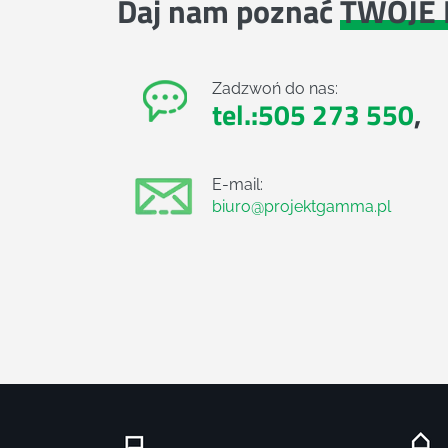
Daj nam poznać
TWOJE 
Zadzwoń do nas:
tel.:505 273 550
,
E-mail:
biuro@projektgamma.pl