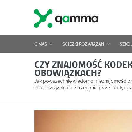
Skip
to
content
O NAS
ŚCIEŻKI ROZWIĄZAŃ
SZKO
CZY ZNAJOMOŚĆ KODEK
OBOWIĄZKACH?
Jak powszechnie wiadomo, nieznajomość praw
że obowiązek przestrzegania prawa dotyczy