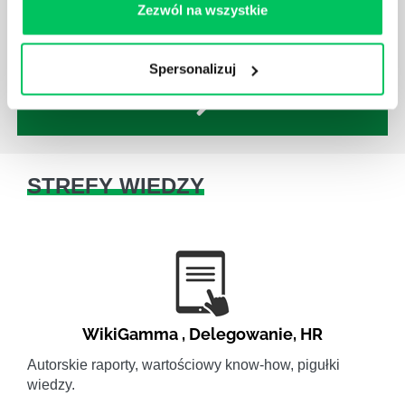
Ich obowiązkiem jest przestrzeganie panujących w
Zezwól na wszystkie
danej firmie zasad nie tylko pod względem jakości
wykonywanej pracy, ale również bezpieczeństwa.
Spersonalizuj
STREFY WIEDZY
WikiGamma
,
Delegowanie
,
HR
Autorskie raporty, wartościowy know-how, pigułki
wiedzy.