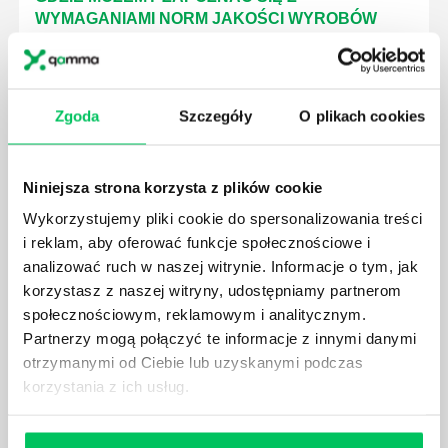
WYMAGANIAMI NORM JAKOŚCI WYROBÓW
MEDYCZNYCH?
W związku z ogromnym rozwojem dzisiejszego
społeczeństwa wprowadzane jest coraz więcej reguł,
które mają za zadanie poprawić poszczególne
Zgoda
Szczegóły
O plikach cookies
dziedziny gospodarki. Dzięki nim wszystkie firmy
będą zobowiązane przestrzegać zasad, których
wprowadzenie dąży do ujednolicenia jakości
Niniejsza strona korzysta z plików cookie
produktów, które trafiają do klientów.
Wykorzystujemy pliki cookie do spersonalizowania treści
i reklam, aby oferować funkcje społecznościowe i
analizować ruch w naszej witrynie. Informacje o tym, jak
korzystasz z naszej witryny, udostępniamy partnerom
społecznościowym, reklamowym i analitycznym.
CZYM ZAJMUJE SIĘ AUDYTOR WEWNĘTRZNY
Partnerzy mogą połączyć te informacje z innymi danymi
LABORATORIUM?
otrzymanymi od Ciebie lub uzyskanymi podczas
korzystania z ich usług.
W każdym miejscu pracy osoby zatrudnione na
poszczególne stanowiska muszą wykonywać
zgodnie z zaleceniami powierzone sobie zadania.