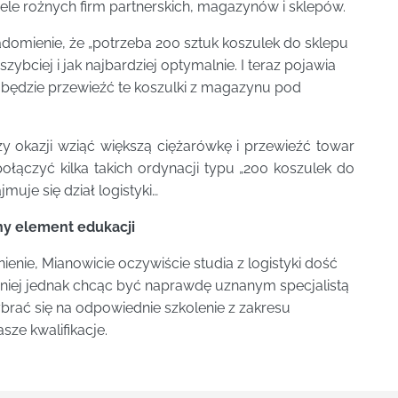
wiele rożnych firm partnerskich, magazynów i sklepów.
adomienie, że „potrzeba 200 sztuk koszulek do sklepu
ybciej i jak najbardziej optymalnie. I teraz pojawia
ej będzie przewieźć te koszulki z magazynu pod
y okazji wziąć większą ciężarówkę i przewieźć towar
połączyć kilka takich ordynacji typu „200 koszulek do
muje się dział logistyki…
y element edukacji
enie, Mianowicie oczywiście studia z logistyki dość
iej jednak chcąc być naprawdę uznanym specjalistą
ybrać się na odpowiednie szkolenie z zakresu
ze kwalifikacje.