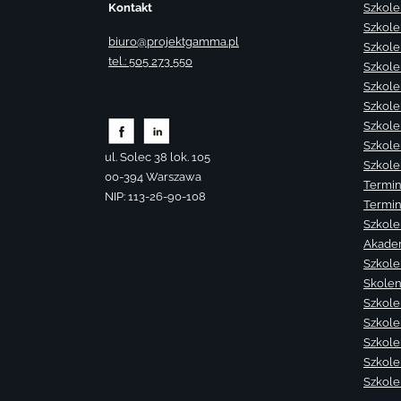
Kontakt
Szkole
Szkole
biuro@projektgamma.pl
Szkole
tel.: 505 273 550
Szkole
Szkole
Szkole
Szkole
Szkole
ul. Solec 38 lok. 105
Szkole
00-394 Warszawa
Termin
NIP: 113-26-90-108
Termin
Szkole
Akade
Szkole
Skolen
Szkole
Szkole
Szkolen
Szkole
Szkole