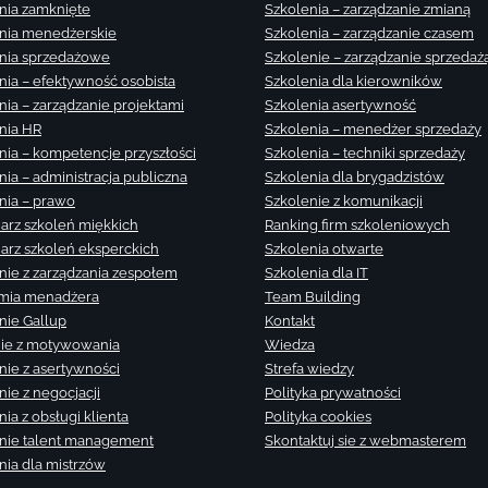
nia zamknięte
Szkolenia – zarządzanie zmianą
nia menedżerskie
Szkolenia – zarządzanie czasem
nia sprzedażowe
Szkolenie – zarządzanie sprzedaż
nia – efektywność osobista
Szkolenia dla kierowników
nia – zarządzanie projektami
Szkolenia asertywność
nia HR
Szkolenia – menedżer sprzedaży
nia – kompetencje przyszłości
Szkolenia – techniki sprzedaży
nia – administracja publiczna
Szkolenia dla brygadzistów
nia – prawo
Szkolenie z komunikacji
arz szkoleń miękkich
Ranking firm szkoleniowych
arz szkoleń eksperckich
Szkolenia otwarte
nie z zarządzania zespołem
Szkolenia dla IT
mia menadżera
Team Building
nie Gallup
Kontakt
ie z motywowania
Wiedza
nie z asertywności
Strefa wiedzy
nie z negocjacji
Polityka prywatności
ia z obsługi klienta
Polityka cookies
nie talent management
Skontaktuj sie z webmasterem
nia dla mistrzów