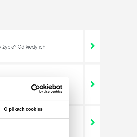
 życie? Od kiedy ich
a jest w niej także dokładnie
dokładniej wygląda? Czy z
O plikach cookies
lega? Kogo w zasadzie
j.