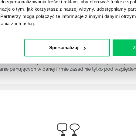
do spersonalizowania treści i reklam, aby oferować funkcje sp
ormacje o tym, jak korzystasz z naszej witryny, udostępniamy p
MAGANIAMI NORM JAKOŚCI WYROBÓW MEDYCZNYCH?
Partnerzy mogą połączyć te informacje z innymi danymi otrzym
szego społeczeństwa wprowadzane jest coraz więcej reguł,
nia z ich usług.
ęki nim wszystkie firmy będą zobowiązane przestrzegać zas
fiają do klientów.
Spersonalizuj
Z
ĘTRZNY LABORATORIUM?
one na poszczególne stanowiska muszą wykonywać zgodnie 
ganie panujących w danej firmie zasad nie tylko pod względe