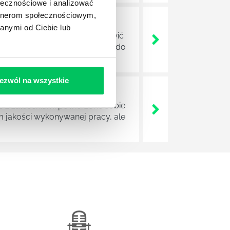
ołecznościowe i analizować
artnerom społecznościowym,
anymi od Ciebie lub
 które mają za zadanie poprawić
ad, których wprowadzenie dąży do
ezwól na wszystkie
z zaleceniami powierzone sobie
m jakości wykonywanej pracy, ale