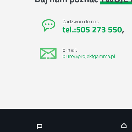
Zadzwoń do nas:
tel.:505 273 550
,
E-mail:
biuro@projektgamma.pl