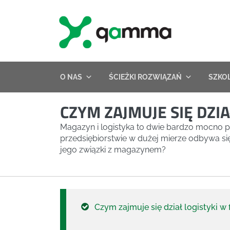
Skip
to
content
O NAS
ŚCIEŻKI ROZWIĄZAŃ
SZKO
CZYM ZAJMUJE SIĘ DZIA
Magazyn i logistyka to dwie bardzo mocno 
przedsiębiorstwie w dużej mierze odbywa się 
jego związki z magazynem?
Czym zajmuje się dział logistyki w 