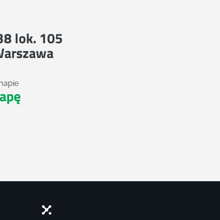
 38 lok. 105
Warszawa
mapie
apę