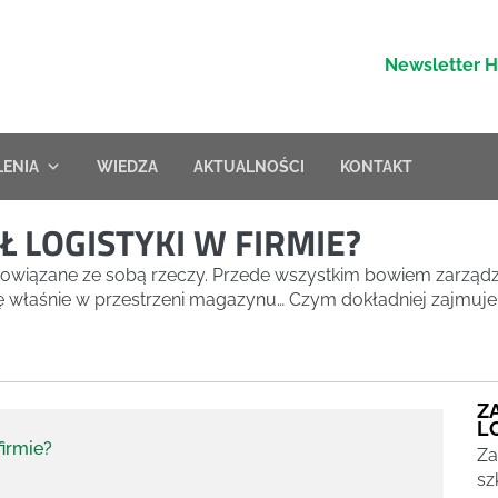
Newsletter 
LENIA
WIEDZA
AKTUALNOŚCI
KONTAKT
Ł LOGISTYKI W FIRMIE?
powiązane ze sobą rzeczy. Przede wszystkim bowiem zarządz
właśnie w przestrzeni magazynu… Czym dokładniej zajmuje się 
Z
L
firmie?
Za
sz