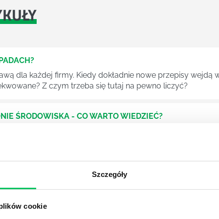
YKUŁY
DPADACH?
awą dla każdej firmy. Kiedy dokładnie nowe przepisy wejdą w
ekwowane? Z czym trzeba się tutaj na pewno liczyć?
NIE ŚRODOWISKA - CO WARTO WIEDZIEĆ?
 każdego z nas – bez wyjątku. Warto podkreślić, że określon
 drzew musi być gdziekolwiek zgłaszana? Jak to w zasadzie 
iek?
Szczegóły
awo w ustawodawstwie polskim. Na czym dokładniej ono po
 plików cookie
 prawa wodnego? Na te pytania odpowiemy pokrótce poniże