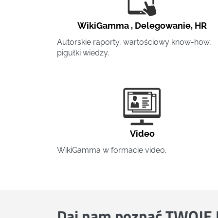
WikiGamma
,
Delegowanie
,
HR
Autorskie raporty, wartościowy know-how,
pigułki wiedzy.
Video
WikiGamma w formacie video.
Daj nam poznać
TWOJE 