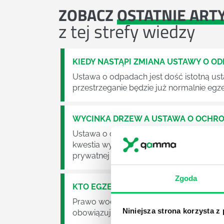
ZOBACZ
OSTATNIE ART
z tej strefy wiedzy
KIEDY NASTĄPI ZMIANA USTAWY O O
Ustawa o odpadach jest dość istotną ust
przestrzeganie będzie już normalnie egz
WYCINKA DRZEW A USTAWA O OCHRO
Ustawa o ochronie środowiska obowiązuje
kwestia wycinki drzew. Czy taka wycinka
prywatnej posesji można wyciąć cokolw
Zgoda
KTO EGZEKWUJE PRAWO WODNE?
Prawo wodne to dość skomplikowane pr
Niniejsza strona korzysta z
obowiązuje? Jak wygląda egzekwowanie