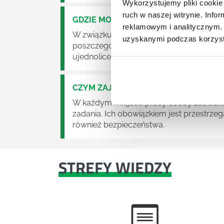
Wykorzystujemy pliki cookie 
ruch w naszej witrynie. Inf
GDZIE MOŻEMY ZAPOZNAĆ SIĘ Z WY
reklamowym i analitycznym. 
W związku z ogromnym rozwojem dzisiej
uzyskanymi podczas korzysta
poszczególne dziedziny gospodarki. Dzi
ujednolicenia jakości produktów, które tra
CZYM ZAJMUJE SIĘ AUDYTOR WEWN
W każdym miejscu pracy osoby zatrudni
zadania. Ich obowiązkiem jest przestrze
również bezpieczeństwa.
STREFY WIEDZY