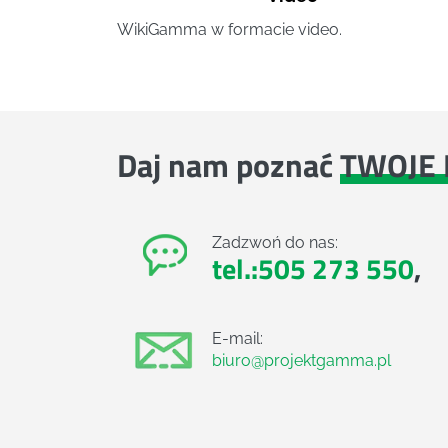
WikiGamma w formacie video.
Daj nam poznać
TWOJE 
Zadzwoń do nas:
tel.:505 273 550
,
E-mail:
biuro@projektgamma.pl