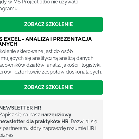
gdy w MS Project albo nie używała
ogramu…
ZOBACZ SZKOLENIE
S EXCEL - ANALIZA I PREZENTACJA
ANYCH
kolenie skierowane jest do osób
jmujących się analityczną analizą danych,
acowników działów analiz, jakości i logistyki,
derów i członkowie zespołów doskonalących.
ZOBACZ SZKOLENIE
NEWSLETTER HR
Zapisz się na nasz
narzędziowy
newsletter dla praktyków HR
. Rozwijaj się
z partnerem, który naprawdę rozumie HR i
biznes