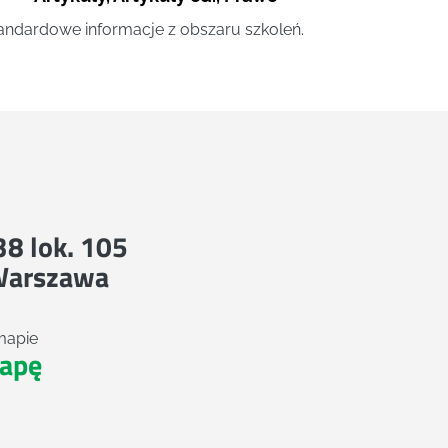
andardowe informacje z obszaru szkoleń.
 38 lok. 105
Warszawa
mapie
apę