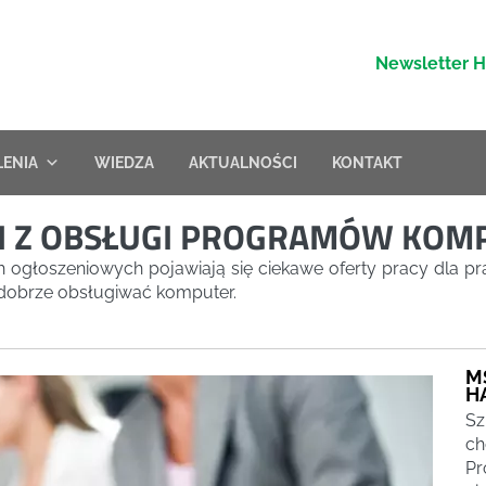
Newsletter 
LENIA
WIEDZA
AKTUALNOŚCI
KONTAKT
EŃ Z OBSŁUGI PROGRAMÓW KO
ch ogłoszeniowych pojawiają się ciekawe oferty pracy dla p
ą dobrze obsługiwać komputer.
M
H
Sz
ch
Pr