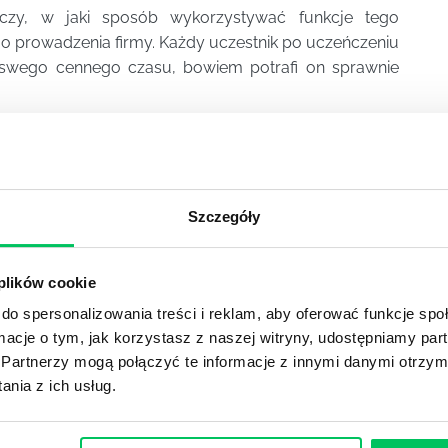
uczy, w jaki sposób wykorzystywać funkcje tego
 prowadzenia firmy. Każdy uczestnik po uczeńczeniu
 swego cennego czasu, bowiem potrafi on sprawnie
YKUŁY
Szczegóły
 plików cookie
DPADACH?
do spersonalizowania treści i reklam, aby oferować funkcje sp
awą dla każdej firmy. Kiedy dokładnie nowe przepisy wejdą w
ormacje o tym, jak korzystasz z naszej witryny, udostępniamy p
ekwowane? Z czym trzeba się tutaj na pewno liczyć?
Partnerzy mogą połączyć te informacje z innymi danymi otrzym
nia z ich usług.
NIE ŚRODOWISKA - CO WARTO WIEDZIEĆ?
 każdego z nas – bez wyjątku. Warto podkreślić, że określon