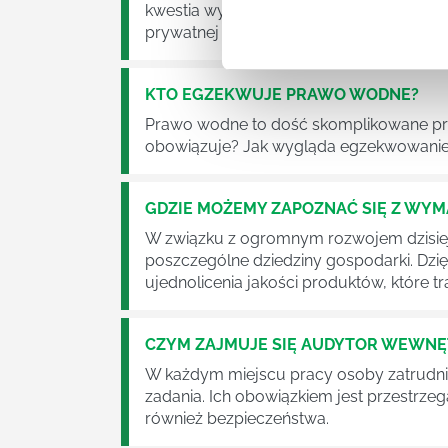
kwestia wycinki drzew. Czy taka wycinka
prywatnej posesji można wyciąć cokolw
KTO EGZEKWUJE PRAWO WODNE?
Prawo wodne to dość skomplikowane pr
obowiązuje? Jak wygląda egzekwowanie
GDZIE MOŻEMY ZAPOZNAĆ SIĘ Z WY
W związku z ogromnym rozwojem dzisiej
poszczególne dziedziny gospodarki. Dzi
ujednolicenia jakości produktów, które tra
CZYM ZAJMUJE SIĘ AUDYTOR WEWN
W każdym miejscu pracy osoby zatrudni
zadania. Ich obowiązkiem jest przestrze
również bezpieczeństwa.