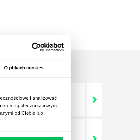
O plikach cookies
ołecznościowe i analizować
 życie? Od kiedy ich
artnerom społecznościowym,
anymi od Ciebie lub
a jest w niej także dokładnie