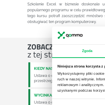
Szkolenie Excel w biznesie doskonale 
popularnego programu w celu prawidłowego
tego kursu potrafi zaoszczędzić mnóstwo
obsługiwać ten program komputerowy.
ZOBACZ
OSTATNIE ART
z tej strefy wiedzy
Zgoda
Niniejsza strona korzysta z
KIEDY NASTĄPI ZMIANA USTAWY O O
Wykorzystujemy pliki cookie 
Ustawa o odpadach jest dość istotną ust
ruch w naszej witrynie. Inf
przestrzeganie będzie już normalnie egz
reklamowym i analitycznym. 
uzyskanymi podczas korzysta
WYCINKA DRZEW A USTAWA O OCHRO
Ustawa o ochronie środowiska obowiązuje