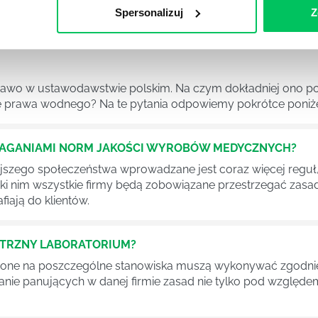
 drzew musi być gdziekolwiek zgłaszana? Jak to w zasadzie 
Spersonalizuj
Z
iek?
awo w ustawodawstwie polskim. Na czym dokładniej ono po
 prawa wodnego? Na te pytania odpowiemy pokrótce poniże
MAGANIAMI NORM JAKOŚCI WYROBÓW MEDYCZNYCH?
szego społeczeństwa wprowadzane jest coraz więcej reguł,
ęki nim wszystkie firmy będą zobowiązane przestrzegać zas
fiają do klientów.
ĘTRZNY LABORATORIUM?
one na poszczególne stanowiska muszą wykonywać zgodnie 
ganie panujących w danej firmie zasad nie tylko pod względe