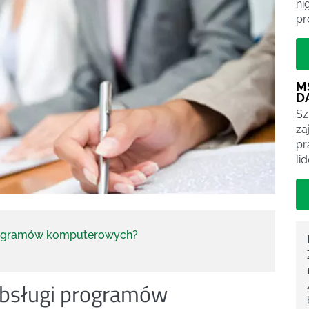
ni
pr
M
D
Sz
za
pr
li
programów komputerowych?
obsługi programów