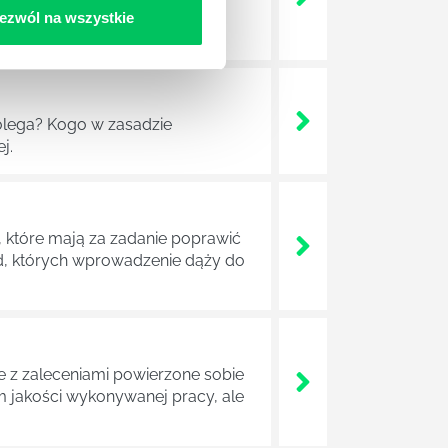
dokładniej wygląda? Czy z
ezwól na wszystkie
lega? Kogo w zasadzie
j.
 które mają za zadanie poprawić
ad, których wprowadzenie dąży do
z zaleceniami powierzone sobie
m jakości wykonywanej pracy, ale