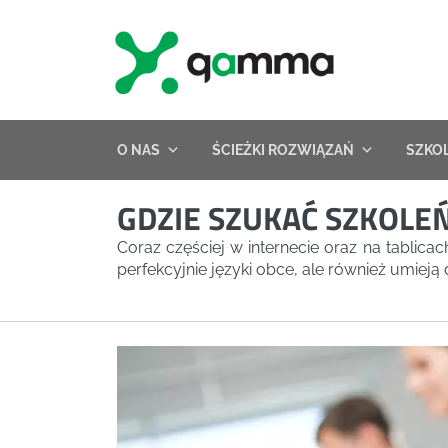
Skip
to
content
O NAS
ŚCIEŻKI ROZWIĄZAŃ
SZKO
GDZIE SZUKAĆ SZKOL
Coraz częściej w internecie oraz na tablica
perfekcyjnie języki obce, ale również umiej