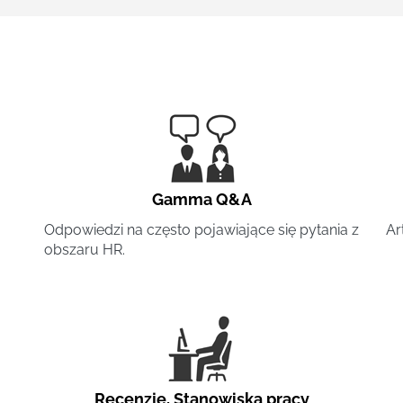
Gamma Q&A
Odpowiedzi na często pojawiające się pytania z
Ar
obszaru HR.
Recenzje
,
Stanowiska pracy