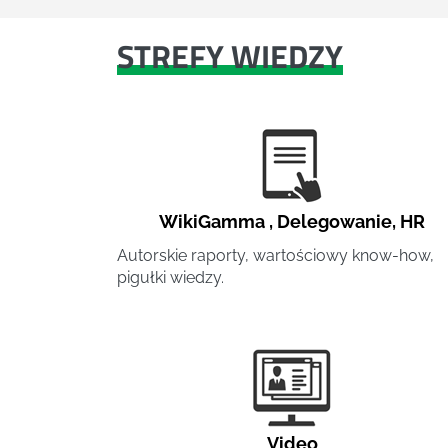
STREFY WIEDZY
WikiGamma
,
Delegowanie
,
HR
Autorskie raporty, wartościowy know-how,
pigułki wiedzy.
Video