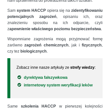
nam uprawnienia do prowadzenia takich działań.
Sam
system HACCP
opiera się na
zidentyfikowaniu
potencjalnych zagrożeń
, opisaniu ich, oraz
znalezieniu sposobu na ich odparcie, czyli
z
apewnienie właściwego poziomu bezpieczeństwa
.
Wspomniane zagrożenia mogą przyjmować formę
zarówno
zagrożeń chemicznych
, jak i
fizycznych
,
czy tez
biologicznych
.
Zobacz inne nasze artykuły ze
strefy wiedzy
:
dyrektywa fałszywkowa
internetowy system weryfikacji leków
Same
szkolenia HACCP
w pierwszej kolejności