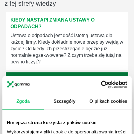
z tej strefy wiedzy
KIEDY NASTĄPI ZMIANA USTAWY O
ODPADACH?
Ustawa o odpadach jest dość istotną ustawą dla
każdej firmy. Kiedy dokładnie nowe przepisy wejdą w
życie? Od kiedy ich przestrzeganie będzie już
normalnie egzekwowane? Z czym trzeba się tutaj na
pewno liczyć?
Zgoda
Szczegóły
O plikach cookies
WYCINKA DRZEW A USTAWA O OCHRONIE
ŚRODOWISKA - CO WARTO WIEDZIEĆ?
Ustawa o ochronie środowiska obowiązuje każdego
Niniejsza strona korzysta z plików cookie
z nas – bez wyjątku. Warto podkreślić, że określona
jest w niej także dokładnie kwestia wycinki drzew.
Wykorzystujemy pliki cookie do spersonalizowania treści