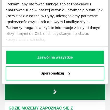
Czy taka wycinka drzew musi być gdziekolwiek
i reklam, aby oferować funkcje społecznościowe i
zgłaszana? Jak to w zasadzie dokładniej wygląda?
analizować ruch w naszej witrynie. Informacje o tym, jak
Czy z prywatnej posesji można wyciąć cokolwiek?
korzystasz z naszej witryny, udostępniamy partnerom
społecznościowym, reklamowym i analitycznym.
Partnerzy mogą połączyć te informacje z innymi danymi
otrzymanymi od Ciebie lub uzyskanymi podczas
korzystania z ich usług.
KTO EGZEKWUJE PRAWO WODNE?
Prawo wodne to dość skomplikowane prawo w
Zezwól na wszystkie
ustawodawstwie polskim. Na czym dokładniej ono
polega? Kogo w zasadzie obowiązuje? Jak wygląda
egzekwowanie prawa wodnego? Na te pytania
Spersonalizuj
odpowiemy pokrótce poniżej.
GDZIE MOŻEMY ZAPOZNAĆ SIĘ Z