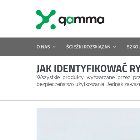
Skip
to
content
O NAS
ŚCIEŻKI ROZWIĄZAŃ
SZKO
JAK IDENTYFIKOWAĆ R
Wszystkie produkty wytwarzane przez prz
bezpieczeństwo użytkowania. Jednak zawsze 