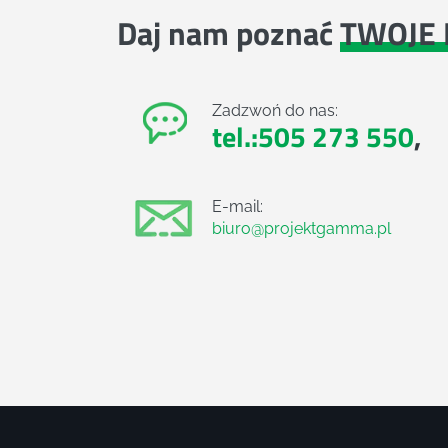
Daj nam poznać
TWOJE 
Zadzwoń do nas:
tel.:505 273 550
,
E-mail:
biuro@projektgamma.pl