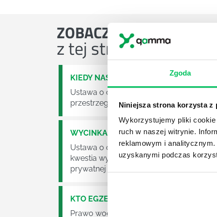
ZOBACZ
OSTATNIE ART
z tej strefy wiedzy
Zgoda
KIEDY NASTĄPI ZMIANA USTAWY O O
Ustawa o odpadach jest dość istotną ust
przestrzeganie będzie już normalnie egz
Niniejsza strona korzysta z
Wykorzystujemy pliki cookie 
ruch w naszej witrynie. Inf
WYCINKA DRZEW A USTAWA O OCHRO
reklamowym i analitycznym. 
Ustawa o ochronie środowiska obowiązuje
uzyskanymi podczas korzysta
kwestia wycinki drzew. Czy taka wycinka
prywatnej posesji można wyciąć cokolw
KTO EGZEKWUJE PRAWO WODNE?
Prawo wodne to dość skomplikowane pr