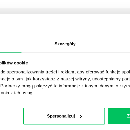
YKUŁY
Szczegóły
DPADACH?
awą dla każdej firmy. Kiedy dokładnie nowe przepisy wejdą w
ekwowane? Z czym trzeba się tutaj na pewno liczyć?
 plików cookie
do spersonalizowania treści i reklam, aby oferować funkcje sp
ormacje o tym, jak korzystasz z naszej witryny, udostępniamy p
NIE ŚRODOWISKA - CO WARTO WIEDZIEĆ?
Partnerzy mogą połączyć te informacje z innymi danymi otrzym
 każdego z nas – bez wyjątku. Warto podkreślić, że określon
nia z ich usług.
 drzew musi być gdziekolwiek zgłaszana? Jak to w zasadzie 
iek?
Spersonalizuj
Z
awo w ustawodawstwie polskim. Na czym dokładniej ono po