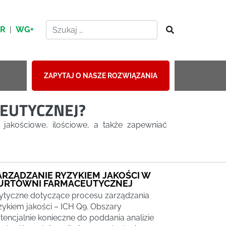
HR
|
WG+
ZAPYTAJ O NASZE ROZWIĄZANIA
CEUTYCZNEJ?
jakościowe, ilościowe, a także zapewniać
ARZĄDZANIE RYZYKIEM JAKOŚCI W
URTOWNI FARMACEUTYCZNEJ
tyczne dotyczące procesu zarządzania
zykiem jakości – ICH Q9. Obszary
tencjalnie konieczne do poddania analizie