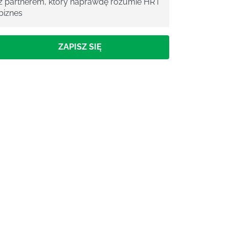
z partnerem, który naprawdę rozumie HR i
biznes
ZAPISZ SIĘ