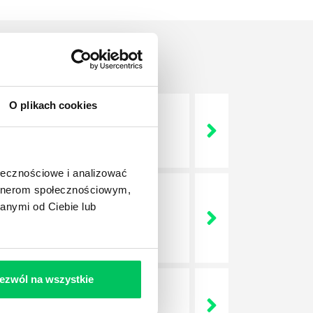
O plikach cookies
 życie? Od kiedy ich
ołecznościowe i analizować
artnerom społecznościowym,
anymi od Ciebie lub
a jest w niej także dokładnie
dokładniej wygląda? Czy z
ezwól na wszystkie
lega? Kogo w zasadzie