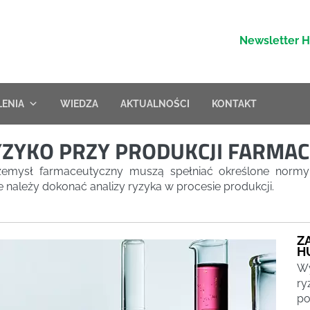
Newsletter 
LENIA
WIEDZA
AKTUALNOŚCI
KONTAKT
YZYKO PRZY PRODUKCJI FARMA
emysł farmaceutyczny muszą spełniać określone normy 
należy dokonać analizy ryzyka w procesie produkcji.
Z
H
Wy
ry
po