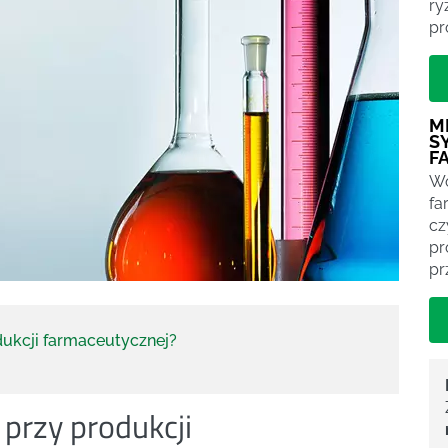
ry
pr
M
S
F
Wo
fa
cz
pr
pr
dukcji farmaceutycznej?
 przy produkcji