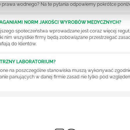
 prawa wodnego? Na te pytania odpowiemy pokrótce poniże
MAGANIAMI NORM JAKOŚCI WYROBÓW MEDYCZNYCH?
szego społeczeństwa wprowadzane jest coraz więcej reguł,
ęki nim wszystkie firmy będą zobowiązane przestrzegać zas
fiają do klientów.
ĘTRZNY LABORATORIUM?
one na poszczególne stanowiska muszą wykonywać zgodnie 
ganie panujących w danej firmie zasad nie tylko pod względe