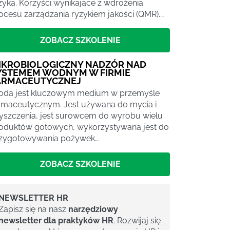
zyka. Korzyści wynikające z wdrożenia
ocesu zarządzania ryzykiem jakości (QMR).…
ZOBACZ SZKOLENIE
IKROBIOLOGICZNY NADZÓR NAD
YSTEMEM WODNYM W FIRMIE
ARMACEUTYCZNEJ
da jest kluczowym medium w przemyśle
rmaceutycznym. Jest używana do mycia i
yszczenia, jest surowcem do wyrobu wielu
oduktów gotowych, wykorzystywana jest do
zygotowywania pożywek…
ZOBACZ SZKOLENIE
NEWSLETTER HR
Zapisz się na nasz
narzędziowy
newsletter dla praktyków HR
. Rozwijaj się