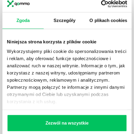
które mają za zadanie poprawić poszczególne
dziedziny gospodarki. Dzięki nim wszystkie firmy
będą zobowiązane przestrzegać zasad, których
Zgoda
Szczegóły
O plikach cookies
wprowadzenie dąży do ujednolicenia jakości
produktów, które trafiają do klientów.
Niniejsza strona korzysta z plików cookie
Wykorzystujemy pliki cookie do spersonalizowania treści
i reklam, aby oferować funkcje społecznościowe i
analizować ruch w naszej witrynie. Informacje o tym, jak
CZYM ZAJMUJE SIĘ AUDYTOR WEWNĘTRZNY
korzystasz z naszej witryny, udostępniamy partnerom
LABORATORIUM?
społecznościowym, reklamowym i analitycznym.
Partnerzy mogą połączyć te informacje z innymi danymi
W każdym miejscu pracy osoby zatrudnione na
otrzymanymi od Ciebie lub uzyskanymi podczas
poszczególne stanowiska muszą wykonywać
zgodnie z zaleceniami powierzone sobie zadania.
korzystania z ich usług.
Ich obowiązkiem jest przestrzeganie panujących w
danej firmie zasad nie tylko pod względem jakości
wykonywanej pracy, ale również bezpieczeństwa.
Zezwól na wszystkie