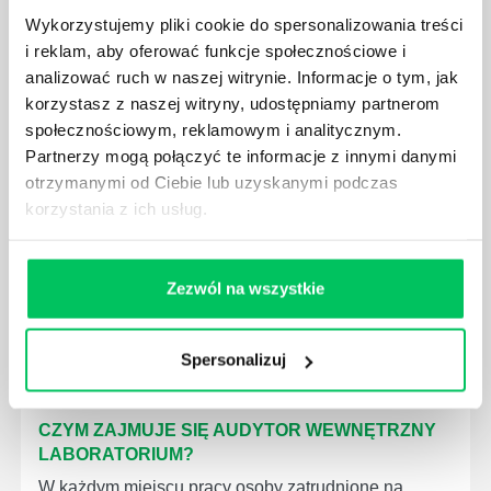
Wykorzystujemy pliki cookie do spersonalizowania treści
i reklam, aby oferować funkcje społecznościowe i
GDZIE MOŻEMY ZAPOZNAĆ SIĘ Z
analizować ruch w naszej witrynie. Informacje o tym, jak
WYMAGANIAMI NORM JAKOŚCI WYROBÓW
korzystasz z naszej witryny, udostępniamy partnerom
MEDYCZNYCH?
społecznościowym, reklamowym i analitycznym.
W związku z ogromnym rozwojem dzisiejszego
Partnerzy mogą połączyć te informacje z innymi danymi
społeczeństwa wprowadzane jest coraz więcej reguł,
otrzymanymi od Ciebie lub uzyskanymi podczas
które mają za zadanie poprawić poszczególne
korzystania z ich usług.
dziedziny gospodarki. Dzięki nim wszystkie firmy
będą zobowiązane przestrzegać zasad, których
wprowadzenie dąży do ujednolicenia jakości
produktów, które trafiają do klientów.
Zezwól na wszystkie
Spersonalizuj
CZYM ZAJMUJE SIĘ AUDYTOR WEWNĘTRZNY
LABORATORIUM?
W każdym miejscu pracy osoby zatrudnione na