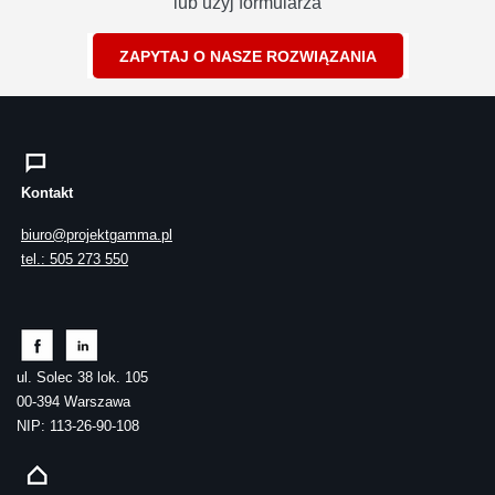
lub użyj formularza
ZAPYTAJ O NASZE ROZWIĄZANIA
Kontakt
biuro@projektgamma.pl
tel.: 505 273 550
ul. Solec 38 lok. 105
00-394 Warszawa
NIP: 113-26-90-108