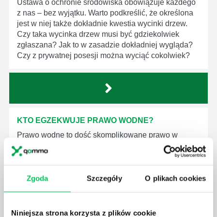
Ustawa o ochronie środowiska obowiązuje każdego
z nas – bez wyjątku. Warto podkreślić, że określona
jest w niej także dokładnie kwestia wycinki drzew.
Czy taka wycinka drzew musi być gdziekolwiek
zgłaszana? Jak to w zasadzie dokładniej wygląda?
Czy z prywatnej posesji można wyciąć cokolwiek?
KTO EGZEKWUJE PRAWO WODNE?
Prawo wodne to dość skomplikowane prawo w
ustawodawstwie polskim. Na czym dokładniej ono
polega? Kogo w zasadzie obowiązuje? Jak wygląda
egzekwowanie prawa wodnego? Na te pytania
odpowiemy pokrótce poniżej.
Zgoda
Szczegóły
O plikach cookies
Niniejsza strona korzysta z plików cookie