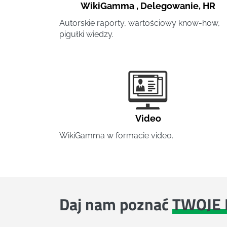
WikiGamma
,
Delegowanie
,
HR
Autorskie raporty, wartościowy know-how,
pigułki wiedzy.
Video
WikiGamma w formacie video.
Daj nam poznać
TWOJE 