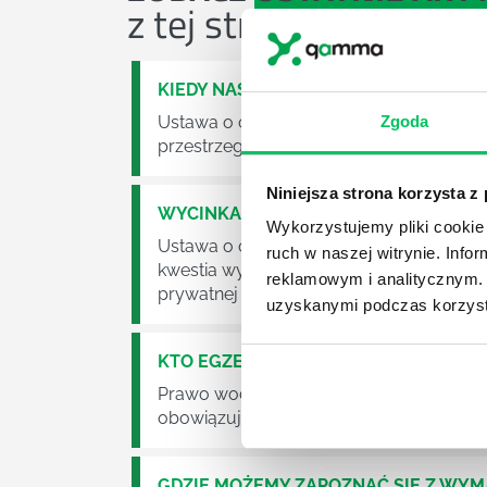
z tej strefy wiedzy
KIEDY NASTĄPI ZMIANA USTAWY O O
Ustawa o odpadach jest dość istotną ust
Zgoda
przestrzeganie będzie już normalnie egz
Niniejsza strona korzysta z
WYCINKA DRZEW A USTAWA O OCHRO
Wykorzystujemy pliki cookie 
Ustawa o ochronie środowiska obowiązuje
ruch w naszej witrynie. Inf
kwestia wycinki drzew. Czy taka wycinka
reklamowym i analitycznym. 
prywatnej posesji można wyciąć cokolw
uzyskanymi podczas korzysta
KTO EGZEKWUJE PRAWO WODNE?
Prawo wodne to dość skomplikowane pr
obowiązuje? Jak wygląda egzekwowanie
GDZIE MOŻEMY ZAPOZNAĆ SIĘ Z WY