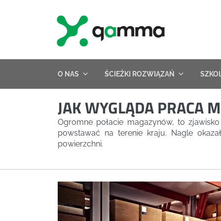
Skip
to
content
O NAS
ŚCIEŻKI ROZWIĄZAŃ
SZKO
JAK WYGLĄDA PRACA 
Ogromne połacie magazynów, to zjawisko s
powstawać na terenie kraju. Nagle okaza
powierzchni.