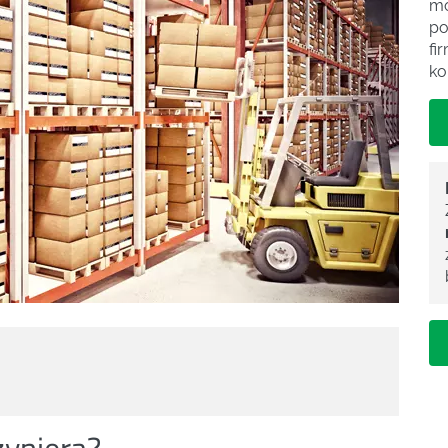
mo
po
fi
ko
zyniera?