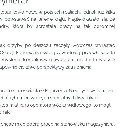
osunkowo nowe w polskich realiach, jednak już kilka
y powstawać na terenie kraju. Nagle okazało się, że
adry, która by sprostała pracy na tak ogromnej
ch jak grzyby po deszczu zaczęły wówczas wyrastać
ą. Osoby, które wiążą swoją zawodową przyszłość z tą
pomyśleć o kierunkowym wykształceniu, bo to właśnie
zapewnić ciekawe perspektywy zatrudnienia.
ardzo staroświeckie skojarzenia. Niegdyś owszem, że
eba było mieć żadnych specjalnych kwalifikacji,
już ktoś miał kurs operatora wózka widłowego, to mógł
 ręki.
ie chcąc mieć dobrą pracę na stanowisku magazyniera,