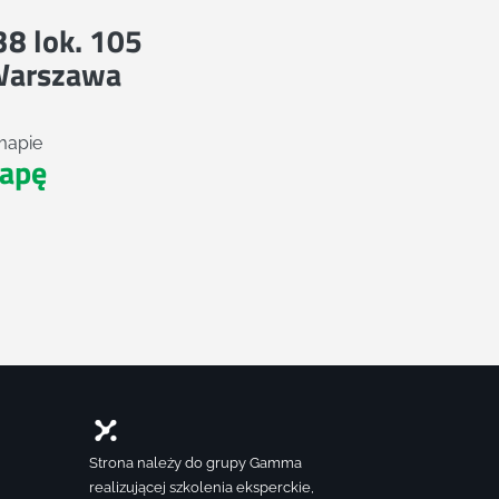
 38 lok. 105
Warszawa
mapie
apę
Strona należy do grupy Gamma
realizującej szkolenia eksperckie,