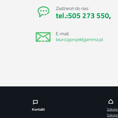
Zadzwoń do nas:
tel.:505 273 550
,
E-mail:
biuro@projektgamma.pl
Kontakt
Szkole
Szkole