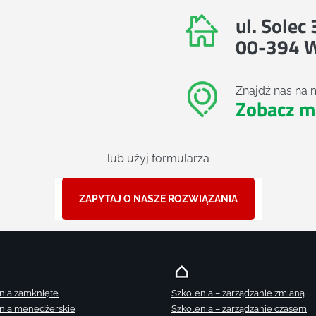
ul. Solec
00-394 
Znajdź nas na 
Zobacz m
lub użyj formularza
ZAPYTAJ O NASZE ROZWIĄZANIA
nia zamknięte
Szkolenia – zarządzanie zmianą
nia menedżerskie
Szkolenia – zarządzanie czasem