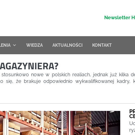
Newsletter 
LENIA
WIEDZA
AKTUALNOŚCI
KONTAKT
MAGAZYNIERA?
tosunkowo nowe w polskich realiach, jednak już kilka de
ło się, że brakuje odpowiednio wykwalifikowanej kadry, 
P
C
Uc
ry