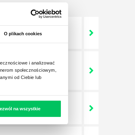
 życie? Od kiedy ich
O plikach cookies
ołecznościowe i analizować
a jest w niej także dokładnie
artnerom społecznościowym,
dokładniej wygląda? Czy z
anymi od Ciebie lub
ezwól na wszystkie
lega? Kogo w zasadzie
j.