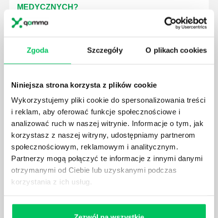
MEDYCZNYCH?
W związku z ogromnym rozwojem dzisiejszego
społeczeństwa wprowadzane jest coraz więcej reguł,
które mają za zadanie poprawić poszczególne
Zgoda
Szczegóły
O plikach cookies
dziedziny gospodarki. Dzięki nim wszystkie firmy
będą zobowiązane przestrzegać zasad, których
wprowadzenie dąży do ujednolicenia jakości
Niniejsza strona korzysta z plików cookie
produktów, które trafiają do klientów.
Wykorzystujemy pliki cookie do spersonalizowania treści
i reklam, aby oferować funkcje społecznościowe i
analizować ruch w naszej witrynie. Informacje o tym, jak
korzystasz z naszej witryny, udostępniamy partnerom
społecznościowym, reklamowym i analitycznym.
CZYM ZAJMUJE SIĘ AUDYTOR WEWNĘTRZNY
Partnerzy mogą połączyć te informacje z innymi danymi
LABORATORIUM?
otrzymanymi od Ciebie lub uzyskanymi podczas
W każdym miejscu pracy osoby zatrudnione na
korzystania z ich usług.
poszczególne stanowiska muszą wykonywać
zgodnie z zaleceniami powierzone sobie zadania.
Ich obowiązkiem jest przestrzeganie panujących w
Zezwól na wszystkie