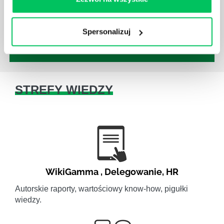
danej firmie zasad nie tylko pod względem jakości
wykonywanej pracy, ale również bezpieczeństwa.
Spersonalizuj
STREFY WIEDZY
WikiGamma
,
Delegowanie
,
HR
Autorskie raporty, wartościowy know-how, pigułki
wiedzy.