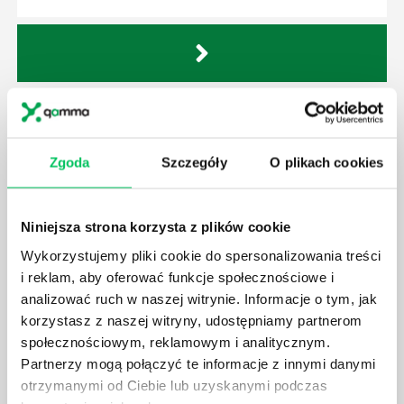
GDZIE MOŻEMY ZAPOZNAĆ SIĘ Z
WYMAGANIAMI NORM JAKOŚCI WYROBÓW
MEDYCZNYCH?
Zgoda
Szczegóły
O plikach cookies
W związku z ogromnym rozwojem dzisiejszego
społeczeństwa wprowadzane jest coraz więcej reguł,
które mają za zadanie poprawić poszczególne
Niniejsza strona korzysta z plików cookie
dziedziny gospodarki. Dzięki nim wszystkie firmy
Wykorzystujemy pliki cookie do spersonalizowania treści
będą zobowiązane przestrzegać zasad, których
i reklam, aby oferować funkcje społecznościowe i
wprowadzenie dąży do ujednolicenia jakości
analizować ruch w naszej witrynie. Informacje o tym, jak
produktów, które trafiają do klientów.
korzystasz z naszej witryny, udostępniamy partnerom
społecznościowym, reklamowym i analitycznym.
Partnerzy mogą połączyć te informacje z innymi danymi
otrzymanymi od Ciebie lub uzyskanymi podczas