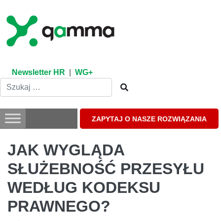
Skip
to
content
Newsletter HR
|
WG+
ZAPYTAJ O NASZE ROZWIĄZANIA
JAK WYGLĄDA
SŁUŻEBNOŚĆ PRZESYŁU
WEDŁUG KODEKSU
PRAWNEGO?