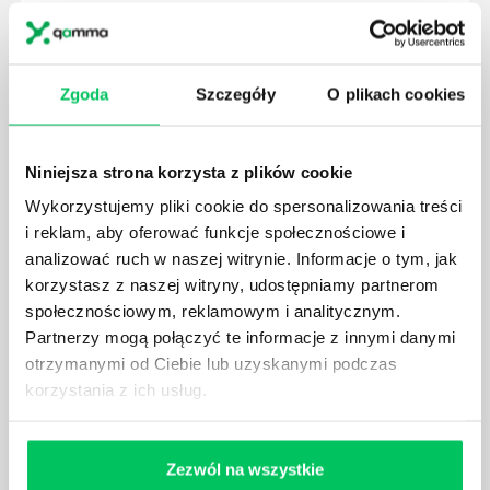
W związku z ogromnym rozwojem dzisiejszego
społeczeństwa wprowadzane jest coraz więcej reguł,
które mają za zadanie poprawić poszczególne
dziedziny gospodarki. Dzięki nim wszystkie firmy
Zgoda
Szczegóły
O plikach cookies
będą zobowiązane przestrzegać zasad, których
wprowadzenie dąży do ujednolicenia jakości
produktów, które trafiają do klientów.
Niniejsza strona korzysta z plików cookie
Wykorzystujemy pliki cookie do spersonalizowania treści
i reklam, aby oferować funkcje społecznościowe i
analizować ruch w naszej witrynie. Informacje o tym, jak
korzystasz z naszej witryny, udostępniamy partnerom
CZYM ZAJMUJE SIĘ AUDYTOR WEWNĘTRZNY
społecznościowym, reklamowym i analitycznym.
LABORATORIUM?
Partnerzy mogą połączyć te informacje z innymi danymi
W każdym miejscu pracy osoby zatrudnione na
otrzymanymi od Ciebie lub uzyskanymi podczas
poszczególne stanowiska muszą wykonywać
korzystania z ich usług.
zgodnie z zaleceniami powierzone sobie zadania.
Ich obowiązkiem jest przestrzeganie panujących w
danej firmie zasad nie tylko pod względem jakości
Zezwól na wszystkie
wykonywanej pracy, ale również bezpieczeństwa.