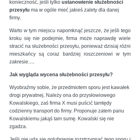
konieczność, jeśli tylko
ustanowienie służebności
przesyłu
ma w ogóle mieć jakieś zalety dla danej
firmy.
Warto w tym miejscu napomknąć jeszcze, że jeśli tego
kroku się nie podejmie, firma może naprawdę wiele
stracić na służebności przesyłu, ponieważ dzisiaj różni
mieszkańcy są coraz bardziej roszczeniowi w tym
zakresie….
Jak wygląda wycena służebności przesyłu?
Wyobraźmy sobie, że przedmiotem sporu jest kawałek
drogi prywatnej. Należy ona do przysłowiowego
Kowalskiego, zaś firma X musi puścić tamtędy
codzienny transport do firmy. Proponuje zatem panu
Kowalskiemu jakąś tam sumę. Kowalski się nie
zgadza.
Jeśli nie uda się polubownie rozstrzygnąć tego sporu i