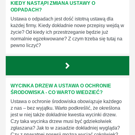
KIEDY NASTĄPI ZMIANA USTAWY O
ODPADACH?
Ustawa o odpadach jest dość istotną ustawą dla
każdej firmy. Kiedy dokładnie nowe przepisy wejdą w
życie? Od kiedy ich przestrzeganie będzie już
normalnie egzekwowane? Z czym trzeba się tutaj na
pewno liczyć?
WYCINKA DRZEW A USTAWA O OCHRONIE
ŚRODOWISKA - CO WARTO WIEDZIEĆ?
Ustawa o ochronie środowiska obowiązuje każdego
z nas – bez wyjątku. Warto podkreślić, że określona
jest w niej także dokładnie kwestia wycinki drzew.
Czy taka wycinka drzew musi być gdziekolwiek
zgłaszana? Jak to w zasadzie dokładniej wygląda?
Czy z prywatnej posesji można wyciąć cokolwiek?