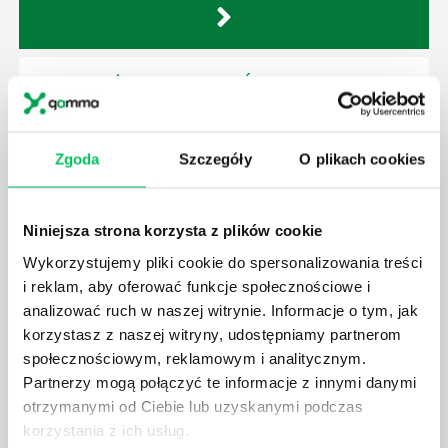
GDZIE MOŻEMY ZAPOZNAĆ SIĘ Z
WYMAGANIAMI NORM JAKOŚCI WYROBÓW
MEDYCZNYCH?
W związku z ogromnym rozwojem dzisiejszego
Zgoda
Szczegóły
O plikach cookies
społeczeństwa wprowadzane jest coraz więcej reguł,
które mają za zadanie poprawić poszczególne
dziedziny gospodarki. Dzięki nim wszystkie firmy
Niniejsza strona korzysta z plików cookie
będą zobowiązane przestrzegać zasad, których
Wykorzystujemy pliki cookie do spersonalizowania treści
wprowadzenie dąży do ujednolicenia jakości
i reklam, aby oferować funkcje społecznościowe i
produktów, które trafiają do klientów.
analizować ruch w naszej witrynie. Informacje o tym, jak
korzystasz z naszej witryny, udostępniamy partnerom
społecznościowym, reklamowym i analitycznym.
Partnerzy mogą połączyć te informacje z innymi danymi
otrzymanymi od Ciebie lub uzyskanymi podczas
CZYM ZAJMUJE SIĘ AUDYTOR WEWNĘTRZNY
korzystania z ich usług.
LABORATORIUM?