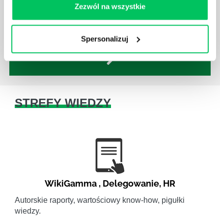
Ich obowiązkiem jest przestrzeganie panujących w
Zezwól na wszystkie
danej firmie zasad nie tylko pod względem jakości
wykonywanej pracy, ale również bezpieczeństwa.
Spersonalizuj
STREFY WIEDZY
WikiGamma
,
Delegowanie
,
HR
Autorskie raporty, wartościowy know-how, pigułki
wiedzy.