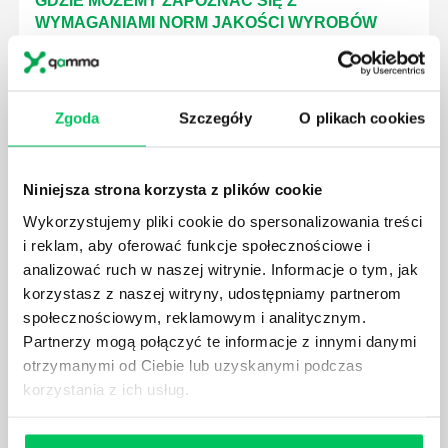
GDZIE MOŻEMY ZAPOZNAĆ SIĘ Z
WYMAGANIAMI NORM JAKOŚCI WYROBÓW
MEDYCZNYCH?
W związku z ogromnym rozwojem dzisiejszego
społeczeństwa wprowadzane jest coraz więcej reguł,
Zgoda
Szczegóły
O plikach cookies
które mają za zadanie poprawić poszczególne
dziedziny gospodarki. Dzięki nim wszystkie firmy
będą zobowiązane przestrzegać zasad, których
wprowadzenie dąży do ujednolicenia jakości
Niniejsza strona korzysta z plików cookie
produktów, które trafiają do klientów.
Wykorzystujemy pliki cookie do spersonalizowania treści
i reklam, aby oferować funkcje społecznościowe i
analizować ruch w naszej witrynie. Informacje o tym, jak
korzystasz z naszej witryny, udostępniamy partnerom
społecznościowym, reklamowym i analitycznym.
Partnerzy mogą połączyć te informacje z innymi danymi
CZYM ZAJMUJE SIĘ AUDYTOR WEWNĘTRZNY
LABORATORIUM?
otrzymanymi od Ciebie lub uzyskanymi podczas
korzystania z ich usług.
W każdym miejscu pracy osoby zatrudnione na
poszczególne stanowiska muszą wykonywać
zgodnie z zaleceniami powierzone sobie zadania.