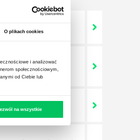
 życie? Od kiedy ich
O plikach cookies
ołecznościowe i analizować
a jest w niej także dokładnie
artnerom społecznościowym,
dokładniej wygląda? Czy z
anymi od Ciebie lub
lega? Kogo w zasadzie
ezwól na wszystkie
j.