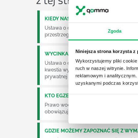
KIEDY NASTĄPI ZMIANA USTAWY O O
Ustawa o odpadach jest dość istotną ust
Zgoda
przestrzeganie będzie już normalnie egz
Niniejsza strona korzysta z
WYCINKA DRZEW A USTAWA O OCHRO
Wykorzystujemy pliki cookie 
Ustawa o ochronie środowiska obowiązuje
ruch w naszej witrynie. Inf
kwestia wycinki drzew. Czy taka wycinka
reklamowym i analitycznym. 
prywatnej posesji można wyciąć cokolw
uzyskanymi podczas korzysta
KTO EGZEKWUJE PRAWO WODNE?
Prawo wodne to dość skomplikowane pr
obowiązuje? Jak wygląda egzekwowanie
GDZIE MOŻEMY ZAPOZNAĆ SIĘ Z WY