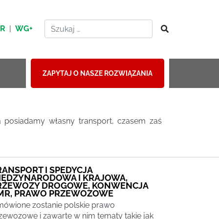
HR
|
WG+
ZAPYTAJ O NASZE ROZWIĄZANIA
rma posiadamy własny transport, czasem zaś
RANSPORT I SPEDYCJA
IĘDZYNARODOWA I KRAJOWA,
RZEWOZY DROGOWE, KONWENCJA
MR, PRAWO PRZEWOZOWE
ówione zostanie polskie prawo
zewozowe i zawarte w nim tematy takie jak