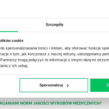
DPADACH?
awą dla każdej firmy. Kiedy dokładnie nowe przepisy wejdą w
Szczegóły
ekwowane? Z czym trzeba się tutaj na pewno liczyć?
 plików cookie
NIE ŚRODOWISKA - CO WARTO WIEDZIEĆ?
do spersonalizowania treści i reklam, aby oferować funkcje sp
 każdego z nas – bez wyjątku. Warto podkreślić, że określon
ormacje o tym, jak korzystasz z naszej witryny, udostępniamy p
 drzew musi być gdziekolwiek zgłaszana? Jak to w zasadzie 
Partnerzy mogą połączyć te informacje z innymi danymi otrzym
iek?
nia z ich usług.
awo w ustawodawstwie polskim. Na czym dokładniej ono po
Spersonalizuj
Z
 prawa wodnego? Na te pytania odpowiemy pokrótce poniże
MAGANIAMI NORM JAKOŚCI WYROBÓW MEDYCZNYCH?