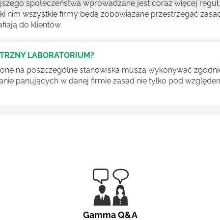
szego społeczeństwa wprowadzane jest coraz więcej reguł,
ęki nim wszystkie firmy będą zobowiązane przestrzegać zas
fiają do klientów.
ĘTRZNY LABORATORIUM?
one na poszczególne stanowiska muszą wykonywać zgodnie 
ganie panujących w danej firmie zasad nie tylko pod względe
Gamma Q&A