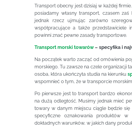
Transport obecny jest dzisiaj w każdej firmi
posiadamy własny transport, czasem zaś k
jednak rzecz ujmując zarówno szeregowi
współpracujące a także przedstawiciele in
powinni znać pewne zasady transportowe.
Transport morski towarów
– specyfika i na
Na początek warto zacząć od omówienia pop
morskiego. Tu zawsze na czele organizacji t
osoba, która ukończyła studia na kierunku
s
wspomnieć o tym, że w transporcie morskim 
Po pierwsze jest to transport bardzo ekono
na dużą odległość. Musimy jednak mieć pe
towary w danym miejscu ciągle będzie się
specyficzne oznakowania produktów w t
dokładnych warunków, w jakich dany produ