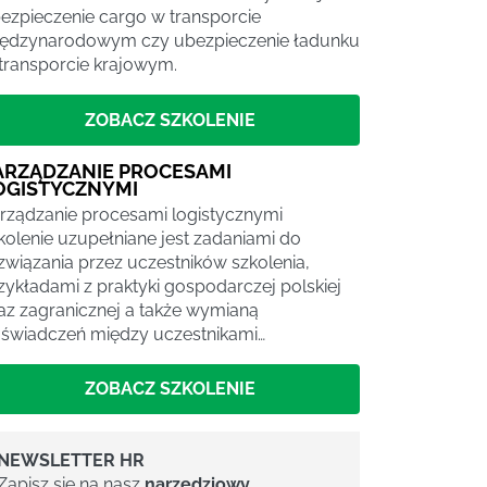
ezpieczenie cargo w transporcie
ędzynarodowym czy ubezpieczenie ładunku
transporcie krajowym.
ZOBACZ SZKOLENIE
ARZĄDZANIE PROCESAMI
OGISTYCZNYMI
rządzanie procesami logistycznymi
kolenie uzupełniane jest zadaniami do
związania przez uczestników szkolenia,
zykładami z praktyki gospodarczej polskiej
az zagranicznej a także wymianą
świadczeń między uczestnikami…
ZOBACZ SZKOLENIE
NEWSLETTER HR
Zapisz się na nasz
narzędziowy