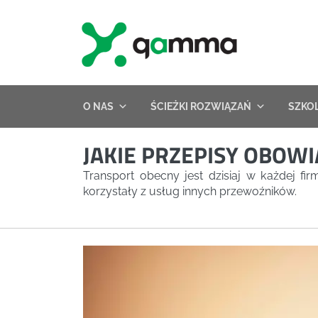
Skip
to
content
O NAS
ŚCIEŻKI ROZWIĄZAŃ
SZKO
JAKIE PRZEPISY OBOW
Transport obecny jest dzisiaj w każdej fi
korzystały z usług innych przewoźników.