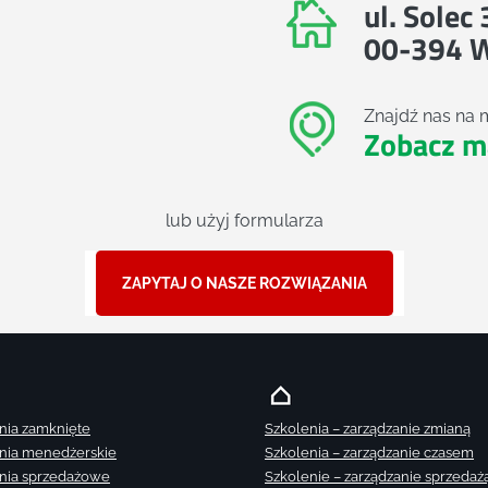
ul. Solec
00-394 
Znajdź nas na 
Zobacz m
lub użyj formularza
ZAPYTAJ O NASZE ROZWIĄZANIA
nia zamknięte
Szkolenia – zarządzanie zmianą
nia menedżerskie
Szkolenia – zarządzanie czasem
nia sprzedażowe
Szkolenie – zarządzanie sprzedaż