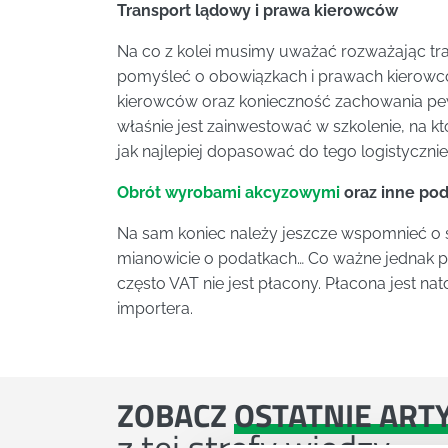
Transport lądowy i prawa kierowców
Na co z kolei musimy uważać rozważając tr
pomyśleć o obowiązkach i prawach kierowcó
kierowców oraz konieczność zachowania pewn
właśnie jest zainwestować w szkolenie, na k
jak najlepiej dopasować do tego logistycznie
Obrót wyrobami akcyzowymi
oraz inne pod
Na sam koniec należy jeszcze wspomnieć o spr
mianowicie o podatkach… Co ważne jednak 
często VAT nie jest płacony. Płacona jest n
importera.
ZOBACZ
OSTATNIE ART
z tej strefy wiedzy