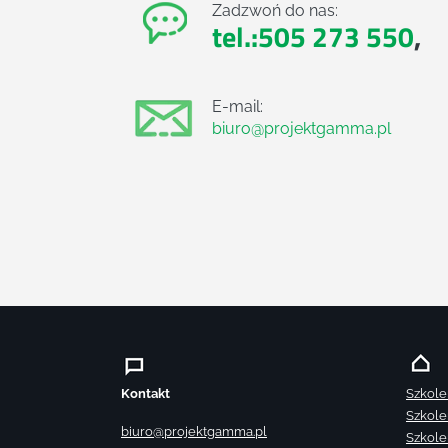
Zadzwoń do nas:
tel.:505 273 550
,
E-mail:
biuro@projektgamma.pl
Kontakt
Szkole
Szkole
biuro@projektgamma.pl
Szkole