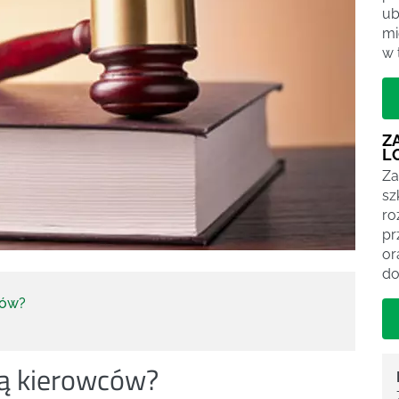
ub
mi
w 
Z
L
Za
sz
ro
pr
or
do
ców?
ją kierowców?