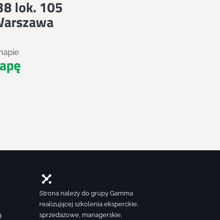
 38 lok. 105
Warszawa
mapie
apę
Strona należy do grupy Gamma
realizującej szkolenia eksperckie,
ą
sprzedażowe, managerskie,