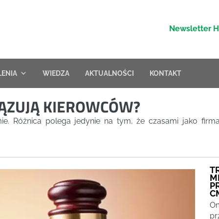
Newsletter 
LENIA
WIEDZA
AKTUALNOŚCI
KONTAKT
IĄZUJĄ KIEROWCÓW?
rmie. Różnica polega jedynie na tym, że czasami jako fi
T
M
P
C
Om
pr