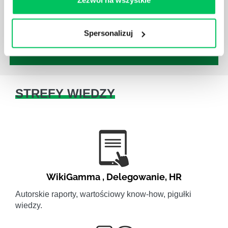
danej firmie zasad nie tylko pod względem jakości
wykonywanej pracy, ale również bezpieczeństwa.
Spersonalizuj
STREFY WIEDZY
WikiGamma
,
Delegowanie
,
HR
Autorskie raporty, wartościowy know-how, pigułki
wiedzy.