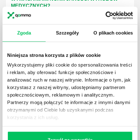
MEDYCZNYCH?
W związku z ogromnym rozwojem dzisiejszego
społeczeństwa wprowadzane jest coraz więcej reguł,
które mają za zadanie poprawić poszczególne
Zgoda
Szczegóły
O plikach cookies
dziedziny gospodarki. Dzięki nim wszystkie firmy
będą zobowiązane przestrzegać zasad, których
wprowadzenie dąży do ujednolicenia jakości
Niniejsza strona korzysta z plików cookie
produktów, które trafiają do klientów.
Wykorzystujemy pliki cookie do spersonalizowania treści
i reklam, aby oferować funkcje społecznościowe i
analizować ruch w naszej witrynie. Informacje o tym, jak
korzystasz z naszej witryny, udostępniamy partnerom
społecznościowym, reklamowym i analitycznym.
CZYM ZAJMUJE SIĘ AUDYTOR WEWNĘTRZNY
Partnerzy mogą połączyć te informacje z innymi danymi
LABORATORIUM?
otrzymanymi od Ciebie lub uzyskanymi podczas
W każdym miejscu pracy osoby zatrudnione na
korzystania z ich usług.
poszczególne stanowiska muszą wykonywać
zgodnie z zaleceniami powierzone sobie zadania.
Ich obowiązkiem jest przestrzeganie panujących w
Zezwól na wszystkie