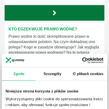
KTO EGZEKWUJE PRAWO WODNE?
Prawo wodne to dość skomplikowane prawo w
ustawodawstwie polskim. Na czym dokładniej ono
polega? Kogo w zasadzie obowiązuje? Jak wygląda
egzekwowanie prawa wodnego? Na te pytania
odpowiemy pokrótce poniżej.
Zgoda
Szczegóły
O plikach cookies
GDZIE MOŻEMY ZAPOZNAĆ SIĘ Z
Niniejsza strona korzysta z plików cookie
WYMAGANIAMI NORM JAKOŚCI WYROBÓW
Wykorzystujemy pliki cookie do spersonalizowania treści
MEDYCZNYCH?
i reklam, aby oferować funkcje społecznościowe i
W związku z ogromnym rozwojem dzisiejszego