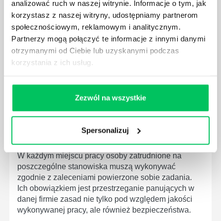
analizować ruch w naszej witrynie. Informacje o tym, jak
społeczeństwa wprowadzane jest coraz więcej reguł,
korzystasz z naszej witryny, udostępniamy partnerom
które mają za zadanie poprawić poszczególne
społecznościowym, reklamowym i analitycznym.
dziedziny gospodarki. Dzięki nim wszystkie firmy
Partnerzy mogą połączyć te informacje z innymi danymi
będą zobowiązane przestrzegać zasad, których
otrzymanymi od Ciebie lub uzyskanymi podczas
wprowadzenie dąży do ujednolicenia jakości
korzystania z ich usług.
produktów, które trafiają do klientów.
Zezwól na wszystkie
Spersonalizuj
CZYM ZAJMUJE SIĘ AUDYTOR WEWNĘTRZNY
LABORATORIUM?
W każdym miejscu pracy osoby zatrudnione na
poszczególne stanowiska muszą wykonywać
zgodnie z zaleceniami powierzone sobie zadania.
Ich obowiązkiem jest przestrzeganie panujących w
danej firmie zasad nie tylko pod względem jakości
wykonywanej pracy, ale również bezpieczeństwa.