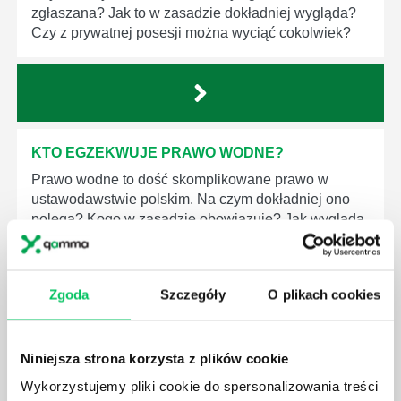
zgłaszana? Jak to w zasadzie dokładniej wygląda?
Czy z prywatnej posesji można wyciąć cokolwiek?
KTO EGZEKWUJE PRAWO WODNE?
Prawo wodne to dość skomplikowane prawo w
ustawodawstwie polskim. Na czym dokładniej ono
polega? Kogo w zasadzie obowiązuje? Jak wygląda
egzekwowanie prawa wodnego? Na te pytania
odpowiemy pokrótce poniżej.
Zgoda
Szczegóły
O plikach cookies
Niniejsza strona korzysta z plików cookie
GDZIE MOŻEMY ZAPOZNAĆ SIĘ Z
Wykorzystujemy pliki cookie do spersonalizowania treści
WYMAGANIAMI NORM JAKOŚCI WYROBÓW