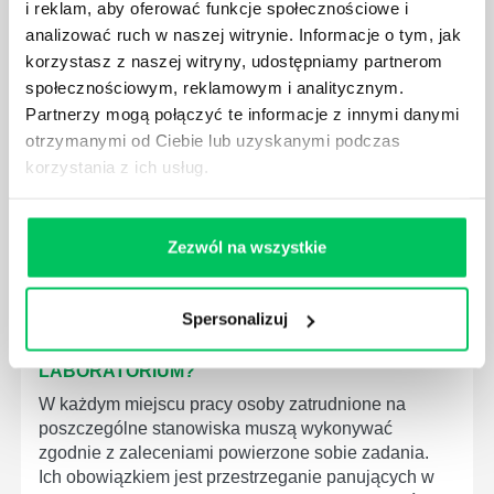
i reklam, aby oferować funkcje społecznościowe i
MEDYCZNYCH?
analizować ruch w naszej witrynie. Informacje o tym, jak
W związku z ogromnym rozwojem dzisiejszego
korzystasz z naszej witryny, udostępniamy partnerom
społeczeństwa wprowadzane jest coraz więcej reguł,
społecznościowym, reklamowym i analitycznym.
które mają za zadanie poprawić poszczególne
Partnerzy mogą połączyć te informacje z innymi danymi
dziedziny gospodarki. Dzięki nim wszystkie firmy
otrzymanymi od Ciebie lub uzyskanymi podczas
będą zobowiązane przestrzegać zasad, których
korzystania z ich usług.
wprowadzenie dąży do ujednolicenia jakości
produktów, które trafiają do klientów.
Zezwól na wszystkie
Spersonalizuj
CZYM ZAJMUJE SIĘ AUDYTOR WEWNĘTRZNY
LABORATORIUM?
W każdym miejscu pracy osoby zatrudnione na
poszczególne stanowiska muszą wykonywać
zgodnie z zaleceniami powierzone sobie zadania.
Ich obowiązkiem jest przestrzeganie panujących w