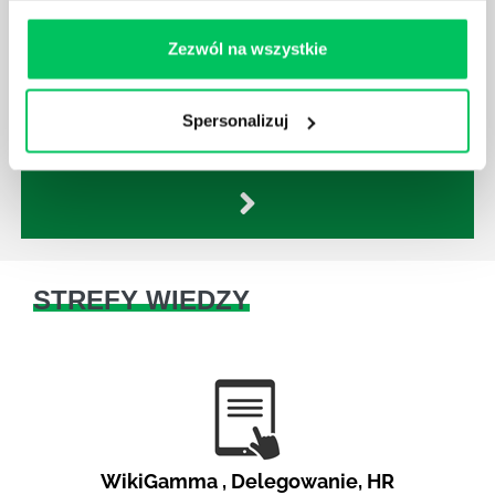
W każdym miejscu pracy osoby zatrudnione na
poszczególne stanowiska muszą wykonywać
Zezwól na wszystkie
zgodnie z zaleceniami powierzone sobie zadania.
Ich obowiązkiem jest przestrzeganie panujących w
danej firmie zasad nie tylko pod względem jakości
Spersonalizuj
wykonywanej pracy, ale również bezpieczeństwa.
STREFY WIEDZY
WikiGamma
,
Delegowanie
,
HR