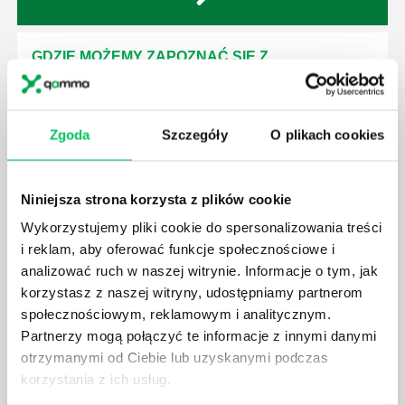
GDZIE MOŻEMY ZAPOZNAĆ SIĘ Z
WYMAGANIAMI NORM JAKOŚCI WYROBÓW
MEDYCZNYCH?
W związku z ogromnym rozwojem dzisiejszego
Zgoda
Szczegóły
O plikach cookies
społeczeństwa wprowadzane jest coraz więcej reguł,
które mają za zadanie poprawić poszczególne
dziedziny gospodarki. Dzięki nim wszystkie firmy
Niniejsza strona korzysta z plików cookie
będą zobowiązane przestrzegać zasad, których
wprowadzenie dąży do ujednolicenia jakości
Wykorzystujemy pliki cookie do spersonalizowania treści
produktów, które trafiają do klientów.
i reklam, aby oferować funkcje społecznościowe i
analizować ruch w naszej witrynie. Informacje o tym, jak
korzystasz z naszej witryny, udostępniamy partnerom
społecznościowym, reklamowym i analitycznym.
Partnerzy mogą połączyć te informacje z innymi danymi
otrzymanymi od Ciebie lub uzyskanymi podczas
CZYM ZAJMUJE SIĘ AUDYTOR WEWNĘTRZNY
korzystania z ich usług.
LABORATORIUM?