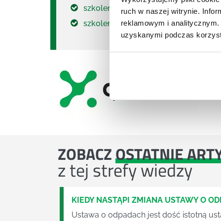
szkolenie wycena nieruchomości
ruch w naszej witrynie. Inf
reklamowym i analitycznym. 
szkolenie logistyka
uzyskanymi podczas korzysta
ZOBACZ
OSTATNIE ART
z tej strefy wiedzy
KIEDY NASTĄPI ZMIANA USTAWY O O
Ustawa o odpadach jest dość istotną ust