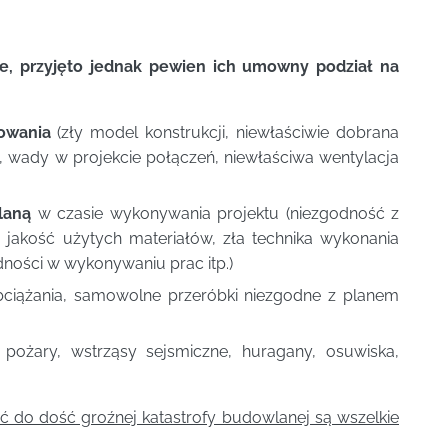
le, przyjęto jednak pewien ich umowny podział na
towania
(zły model konstrukcji, niewłaściwie dobrana
 wady w projekcie połączeń, niewłaściwa wentylacja
laną
w czasie wykonywania projektu (niezgodność z
 jakość użytych materiałów, zła technika wykonania
ności w wykonywaniu prac itp.)
ciążania, samowolne przeróbki niezgodne z planem
pożary, wstrząsy sejsmiczne, huragany, osuwiska,
o dość groźnej katastrofy budowlanej są wszelkie