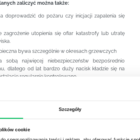
anych zaliczyć można także:
doprowadzić do pożaru czy inicjacji zapalenia się
e zagrożenie utopienia się ofiar katastrofy lub utratę
iska.
pieczna bywa szczególnie w okresach grzewczych
a sobą najwięcej niebezpieczeństw bezpośrednio
u, dlatego od lat bardzo duży nacisk kładzie się na
stalacje regularnie kontrolowano.
aw – praktyka polskich i zagranicznych firm.
znesu. Zobacz nasze szkolenia z zakresu
Szczegóły
 plików cookie
do spersonalizowania treści i reklam, aby oferować funkcje sp