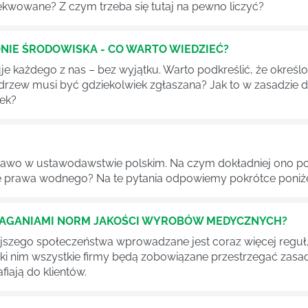
ekwowane? Z czym trzeba się tutaj na pewno liczyć?
NIE ŚRODOWISKA - CO WARTO WIEDZIEĆ?
 każdego z nas – bez wyjątku. Warto podkreślić, że określon
 drzew musi być gdziekolwiek zgłaszana? Jak to w zasadzie 
iek?
awo w ustawodawstwie polskim. Na czym dokładniej ono po
 prawa wodnego? Na te pytania odpowiemy pokrótce poniże
MAGANIAMI NORM JAKOŚCI WYROBÓW MEDYCZNYCH?
szego społeczeństwa wprowadzane jest coraz więcej reguł,
ęki nim wszystkie firmy będą zobowiązane przestrzegać zas
fiają do klientów.