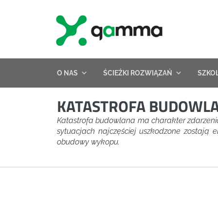
Skip
to
content
O NAS
ŚCIEŻKI ROZWIĄZAŃ
SZKO
KATASTROFA BUDOWL
Katastrofa budowlana ma charakter zdarzeni
sytuacjach najczęściej uszkodzone zostają 
obudowy wykopu.