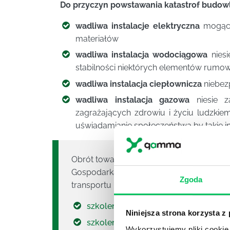
Do przyczyn powstawania katastrof budowl
wadliwa instalacje elektryczna
mogąca 
materiałów
wadliwa instalacja wodociągowa
niesi
stabilności niektórych elementów rumow
wadliwa instalacja ciepłownicza
niebez
wadliwa instalacja gazowa
niesie z
zagrażających zdrowiu i życiu ludzkiem
uświadamianie społeczeństwa by takie in
Obrót towarowy z zagranicą, Łańcuch dost
Gospodarka magazynowa dla praktyków bi
Zgoda
transportu i logistyki!
szkolenie ze służebności przesyłu
Niniejsza strona korzysta z
szkolenie prawo budowlane
Wykorzystujemy pliki cookie 