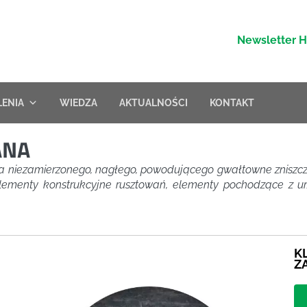
Newsletter 
LENIA
WIEDZA
AKTUALNOŚCI
KONTAKT
ANA
a niezamierzonego, nagłego, powodującego gwałtowne zniszcze
elementy konstrukcyjne rusztowań, elementy pochodzące z urz
K
Z