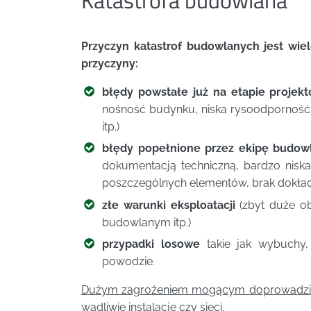
Katastrofa budowlana
Przyczyn katastrof budowlanych jest wie
przyczyny:
błędy powstałe już na etapie projek
nośność budynku, niska rysoodporność,
itp.)
błędy popełnione przez ekipę budow
dokumentacją techniczną, bardzo niska
poszczególnych elementów, brak dokład
złe warunki eksploatacji
(zbyt duże ob
budowlanym itp.)
przypadki losowe
takie jak wybuchy, 
powodzie.
Dużym zagrożeniem mogącym doprowadzić d
wadliwie instalacje czy sieci.