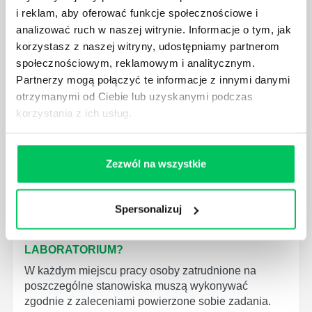
i reklam, aby oferować funkcje społecznościowe i
WYMAGANIAMI NORM JAKOŚCI WYROBÓW
MEDYCZNYCH?
analizować ruch w naszej witrynie. Informacje o tym, jak
korzystasz z naszej witryny, udostępniamy partnerom
W związku z ogromnym rozwojem dzisiejszego
społecznościowym, reklamowym i analitycznym.
społeczeństwa wprowadzane jest coraz więcej reguł,
Partnerzy mogą połączyć te informacje z innymi danymi
które mają za zadanie poprawić poszczególne
dziedziny gospodarki. Dzięki nim wszystkie firmy
otrzymanymi od Ciebie lub uzyskanymi podczas
będą zobowiązane przestrzegać zasad, których
korzystania z ich usług.
wprowadzenie dąży do ujednolicenia jakości
produktów, które trafiają do klientów.
Zezwól na wszystkie
Spersonalizuj
CZYM ZAJMUJE SIĘ AUDYTOR WEWNĘTRZNY
LABORATORIUM?
W każdym miejscu pracy osoby zatrudnione na
poszczególne stanowiska muszą wykonywać
zgodnie z zaleceniami powierzone sobie zadania.