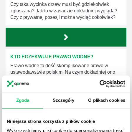
Czy taka wycinka drzew musi być gdziekolwiek
zgłaszana? Jak to w zasadzie dokładniej wygląda?
Czy z prywatnej posesji można wyciąć cokolwiek?
KTO EGZEKWUJE PRAWO WODNE?
Prawo wodne to dość skomplikowane prawo w
ustawodawstwie polskim. Na czym dokładniej ono
polega? Kogo w zasadzie obowiązuje? Jak wygląda
egzekwowanie prawa wodnego? Na te pytania
odpowiemy pokrótce poniżej.
Zgoda
Szczegóły
O plikach cookies
Niniejsza strona korzysta z plików cookie
Wykorzystujemy pliki cookie do spersonalizowania treści
GDZIE MOŻEMY ZAPOZNAĆ SIĘ Z