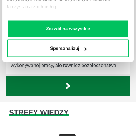
korzystania z ich usług.
CZYM ZAJMUJE SIĘ AUDYTOR WEWNĘTRZNY
LABORATORIUM?
Zezwól na wszystkie
W każdym miejscu pracy osoby zatrudnione na
poszczególne stanowiska muszą wykonywać
zgodnie z zaleceniami powierzone sobie zadania.
Spersonalizuj
Ich obowiązkiem jest przestrzeganie panujących w
danej firmie zasad nie tylko pod względem jakości
wykonywanej pracy, ale również bezpieczeństwa.
STREFY WIEDZY