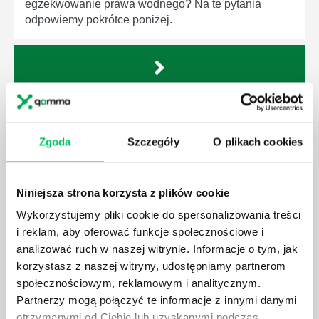
egzekwowanie prawa wodnego? Na te pytania
odpowiemy pokrótce poniżej.
GDZIE MOŻEMY ZAPOZNAĆ SIĘ Z
WYMAGANIAMI NORM JAKOŚCI WYROBÓW
Zgoda
Szczegóły
O plikach cookies
MEDYCZNYCH?
W związku z ogromnym rozwojem dzisiejszego
społeczeństwa wprowadzane jest coraz więcej reguł,
Niniejsza strona korzysta z plików cookie
które mają za zadanie poprawić poszczególne
Wykorzystujemy pliki cookie do spersonalizowania treści
dziedziny gospodarki. Dzięki nim wszystkie firmy
będą zobowiązane przestrzegać zasad, których
i reklam, aby oferować funkcje społecznościowe i
wprowadzenie dąży do ujednolicenia jakości
analizować ruch w naszej witrynie. Informacje o tym, jak
produktów, które trafiają do klientów.
korzystasz z naszej witryny, udostępniamy partnerom
społecznościowym, reklamowym i analitycznym.
Partnerzy mogą połączyć te informacje z innymi danymi
otrzymanymi od Ciebie lub uzyskanymi podczas