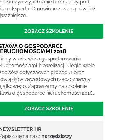
zećwiczyć wypełnianie formularzy pod
iem eksperta. Omówione zostaną również
jważniejsze…
ZOBACZ SZKOLENIE
STAWA O GOSPODARCE
IERUCHOMOŚCIAMI 2018
iany w ustawie o gospodarowaniu
eruchomościami. Nowelizacji uległo wiele
zepisów dotyczących procedur oraz
owiązków zawodowych rzeczoznawcy
jątkowego. Zapraszamy na szkolenie
tawa o gospodarce nieruchomości 2018…
ZOBACZ SZKOLENIE
NEWSLETTER HR
Zapisz się na nasz
narzędziowy