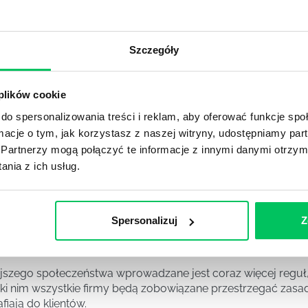
DPADACH?
awą dla każdej firmy. Kiedy dokładnie nowe przepisy wejdą w
ekwowane? Z czym trzeba się tutaj na pewno liczyć?
Szczegóły
NIE ŚRODOWISKA - CO WARTO WIEDZIEĆ?
 plików cookie
 każdego z nas – bez wyjątku. Warto podkreślić, że określon
 drzew musi być gdziekolwiek zgłaszana? Jak to w zasadzie 
do spersonalizowania treści i reklam, aby oferować funkcje sp
iek?
ormacje o tym, jak korzystasz z naszej witryny, udostępniamy p
Partnerzy mogą połączyć te informacje z innymi danymi otrzym
nia z ich usług.
awo w ustawodawstwie polskim. Na czym dokładniej ono po
 prawa wodnego? Na te pytania odpowiemy pokrótce poniże
Spersonalizuj
Z
MAGANIAMI NORM JAKOŚCI WYROBÓW MEDYCZNYCH?
szego społeczeństwa wprowadzane jest coraz więcej reguł,
ęki nim wszystkie firmy będą zobowiązane przestrzegać zas
fiają do klientów.