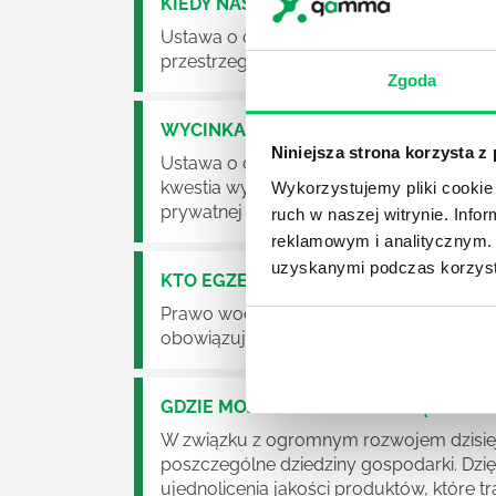
KIEDY NASTĄPI ZMIANA USTAWY O O
Ustawa o odpadach jest dość istotną ust
przestrzeganie będzie już normalnie egz
Zgoda
WYCINKA DRZEW A USTAWA O OCHRO
Niniejsza strona korzysta z
Ustawa o ochronie środowiska obowiązuje
kwestia wycinki drzew. Czy taka wycinka
Wykorzystujemy pliki cookie 
prywatnej posesji można wyciąć cokolw
ruch w naszej witrynie. Inf
reklamowym i analitycznym. 
uzyskanymi podczas korzysta
KTO EGZEKWUJE PRAWO WODNE?
Prawo wodne to dość skomplikowane pr
obowiązuje? Jak wygląda egzekwowanie
GDZIE MOŻEMY ZAPOZNAĆ SIĘ Z WY
W związku z ogromnym rozwojem dzisiej
poszczególne dziedziny gospodarki. Dzi
ujednolicenia jakości produktów, które tra