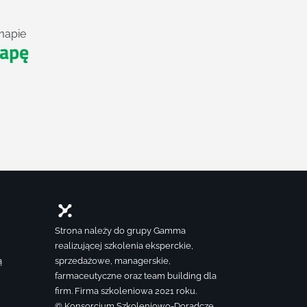
mapie
apę
Strona należy do grupy Gamma
realizującej szkolenia eksperckie,
ą
sprzedażowe, managerskie,
farmaceutyczne oraz team building dla
firm. Firma szkoleniowa 2021 roku.
© Konsorcjum Szkoleniowo-Doradcze