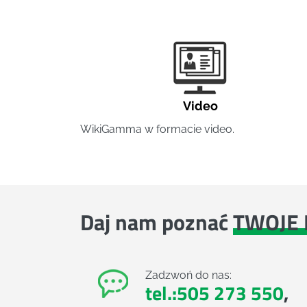
Video
WikiGamma w formacie video.
Daj nam poznać
TWOJE 
Zadzwoń do nas:
tel.:505 273 550
,