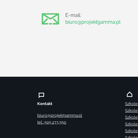
E-mail:
biuro@projektgamma.pl
Kontakt
Szkole
Szkole
biuro@projektgamma.pl
Szkole
tel.: 505 273 550
Szkole
Szkole
Szkole