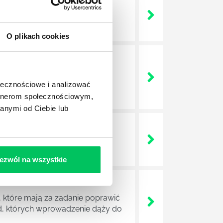
 życie? Od kiedy ich
O plikach cookies
a jest w niej także dokładnie
dokładniej wygląda? Czy z
ołecznościowe i analizować
artnerom społecznościowym,
anymi od Ciebie lub
lega? Kogo w zasadzie
j.
ezwól na wszystkie
 które mają za zadanie poprawić
ad, których wprowadzenie dąży do