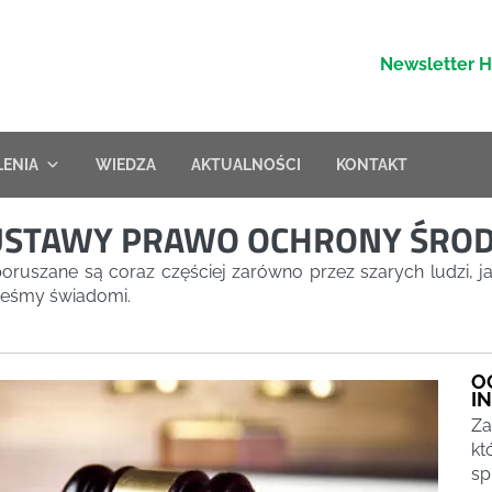
Newsletter 
LENIA
WIEDZA
AKTUALNOŚCI
KONTAKT
 USTAWY PRAWO OCHRONY ŚRO
uszane są coraz częściej zarówno przez szarych ludzi, jak 
steśmy świadomi.
O
I
Za
kt
sp