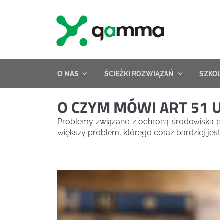
Skip
to
content
O NAS
ŚCIEŻKI ROZWIĄZAŃ
SZKO
O CZYM MÓWI ART 51
Problemy związane z ochroną środowiska por
większy problem, którego coraz bardziej je