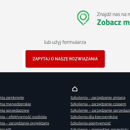
Znajdź nas na 
Zobacz m
lub użyj formularza
ZAPYTAJ O NASZE ROZWIĄZANIA
nia zamknięte
Szkolenia – zarządzanie zmianą
nia menedżerskie
Szkolenia – zarządzanie czasem
nia sprzedażowe
Szkolenie – zarządzanie sprzedaż
nia – efektywność osobista
Szkolenia dla kierowników
nia – zarządzanie projektami
Szkolenia asertywność
nia HR
Szkolenia – menedżer sprzedaży