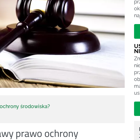
pr
ok
na
U
N
Zm
ni
pr
ob
ma
us
 ochrony środowiska?
awy prawo ochrony