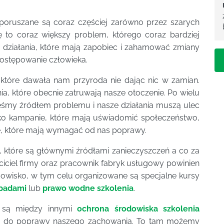
poruszane są coraz częściej zarówno przez szarych
się to coraz większy problem, którego coraz bardziej
 działania, które mają zapobiec i zahamować zmiany
ostępowanie człowieka.
 które dawała nam przyroda nie dając nic w zamian.
a, które obecnie zatruwają nasze otoczenie. Po wielu
teśmy źródłem problemu i nasze działania muszą ulec
lko kampanie, które mają uświadomić społeczeństwo,
, które mają wymagać od nas poprawy.
, które są głównymi źródłami zanieczyszczeń a co za
ciel firmy oraz pracownik fabryk usługowy powinien
owisko, w tym celu organizowane są specjalne kursy
dpadami
lub
prawo wodne szkolenia
.
e są między innymi
ochrona środowiska szkolenia
ę do poprawy naszego zachowania. To tam możemy