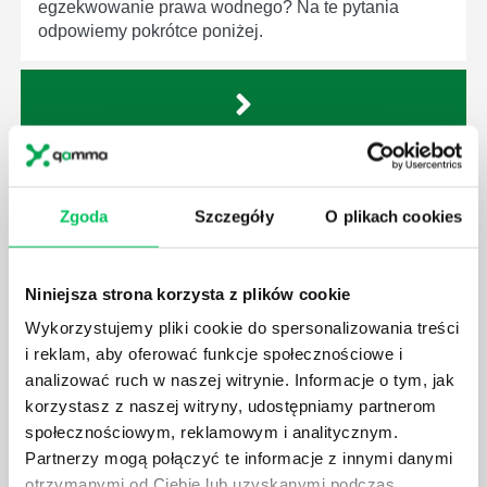
egzekwowanie prawa wodnego? Na te pytania
odpowiemy pokrótce poniżej.
GDZIE MOŻEMY ZAPOZNAĆ SIĘ Z
WYMAGANIAMI NORM JAKOŚCI WYROBÓW
Zgoda
Szczegóły
O plikach cookies
MEDYCZNYCH?
W związku z ogromnym rozwojem dzisiejszego
społeczeństwa wprowadzane jest coraz więcej reguł,
Niniejsza strona korzysta z plików cookie
które mają za zadanie poprawić poszczególne
Wykorzystujemy pliki cookie do spersonalizowania treści
dziedziny gospodarki. Dzięki nim wszystkie firmy
będą zobowiązane przestrzegać zasad, których
i reklam, aby oferować funkcje społecznościowe i
wprowadzenie dąży do ujednolicenia jakości
analizować ruch w naszej witrynie. Informacje o tym, jak
produktów, które trafiają do klientów.
korzystasz z naszej witryny, udostępniamy partnerom
społecznościowym, reklamowym i analitycznym.
Partnerzy mogą połączyć te informacje z innymi danymi
otrzymanymi od Ciebie lub uzyskanymi podczas