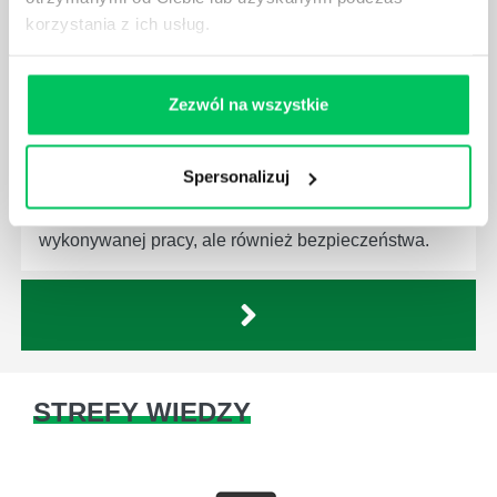
korzystania z ich usług.
CZYM ZAJMUJE SIĘ AUDYTOR WEWNĘTRZNY
LABORATORIUM?
Zezwól na wszystkie
W każdym miejscu pracy osoby zatrudnione na
poszczególne stanowiska muszą wykonywać
zgodnie z zaleceniami powierzone sobie zadania.
Spersonalizuj
Ich obowiązkiem jest przestrzeganie panujących w
danej firmie zasad nie tylko pod względem jakości
wykonywanej pracy, ale również bezpieczeństwa.
STREFY WIEDZY