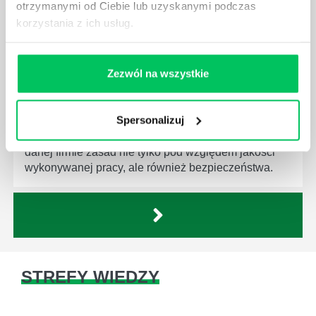
otrzymanymi od Ciebie lub uzyskanymi podczas
korzystania z ich usług.
CZYM ZAJMUJE SIĘ AUDYTOR WEWNĘTRZNY
LABORATORIUM?
Zezwól na wszystkie
W każdym miejscu pracy osoby zatrudnione na
poszczególne stanowiska muszą wykonywać
Spersonalizuj
zgodnie z zaleceniami powierzone sobie zadania.
Ich obowiązkiem jest przestrzeganie panujących w
danej firmie zasad nie tylko pod względem jakości
wykonywanej pracy, ale również bezpieczeństwa.
STREFY WIEDZY