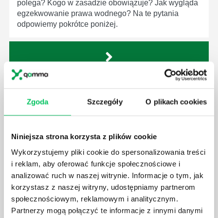
polega? Kogo w zasadzie obowiązuje? Jak wygląda
egzekwowanie prawa wodnego? Na te pytania
odpowiemy pokrótce poniżej.
GDZIE MOŻEMY ZAPOZNAĆ SIĘ Z
WYMAGANIAMI NORM JAKOŚCI WYROBÓW
Zgoda
Szczegóły
O plikach cookies
MEDYCZNYCH?
W związku z ogromnym rozwojem dzisiejszego
społeczeństwa wprowadzane jest coraz więcej reguł,
Niniejsza strona korzysta z plików cookie
które mają za zadanie poprawić poszczególne
Wykorzystujemy pliki cookie do spersonalizowania treści
dziedziny gospodarki. Dzięki nim wszystkie firmy
i reklam, aby oferować funkcje społecznościowe i
będą zobowiązane przestrzegać zasad, których
analizować ruch w naszej witrynie. Informacje o tym, jak
wprowadzenie dąży do ujednolicenia jakości
korzystasz z naszej witryny, udostępniamy partnerom
produktów, które trafiają do klientów.
społecznościowym, reklamowym i analitycznym.
Partnerzy mogą połączyć te informacje z innymi danymi