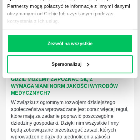
KTO EGZEKWUJE PRAWO WODNE?
Partnerzy mogą połączyć te informacje z innymi danymi
Prawo wodne to dość skomplikowane prawo w
otrzymanymi od Ciebie lub uzyskanymi podczas
ustawodawstwie polskim. Na czym dokładniej ono
korzystania z ich usług.
polega? Kogo w zasadzie obowiązuje? Jak wygląda
egzekwowanie prawa wodnego? Na te pytania
odpowiemy pokrótce poniżej.
Zezwól na wszystkie
Spersonalizuj
GDZIE MOŻEMY ZAPOZNAĆ SIĘ Z
WYMAGANIAMI NORM JAKOŚCI WYROBÓW
MEDYCZNYCH?
W związku z ogromnym rozwojem dzisiejszego
społeczeństwa wprowadzane jest coraz więcej reguł,
które mają za zadanie poprawić poszczególne
dziedziny gospodarki. Dzięki nim wszystkie firmy
będą zobowiązane przestrzegać zasad, których
wprowadzenie dąży do ujednolicenia jakości