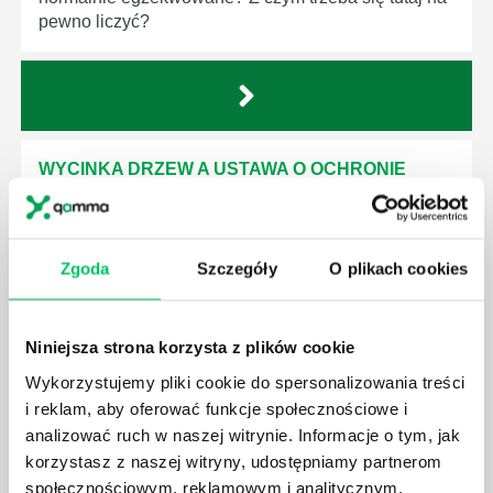
pewno liczyć?
WYCINKA DRZEW A USTAWA O OCHRONIE
ŚRODOWISKA - CO WARTO WIEDZIEĆ?
Ustawa o ochronie środowiska obowiązuje każdego
z nas – bez wyjątku. Warto podkreślić, że określona
Zgoda
Szczegóły
O plikach cookies
jest w niej także dokładnie kwestia wycinki drzew.
Czy taka wycinka drzew musi być gdziekolwiek
zgłaszana? Jak to w zasadzie dokładniej wygląda?
Niniejsza strona korzysta z plików cookie
Czy z prywatnej posesji można wyciąć cokolwiek?
Wykorzystujemy pliki cookie do spersonalizowania treści
i reklam, aby oferować funkcje społecznościowe i
analizować ruch w naszej witrynie. Informacje o tym, jak
korzystasz z naszej witryny, udostępniamy partnerom
społecznościowym, reklamowym i analitycznym.