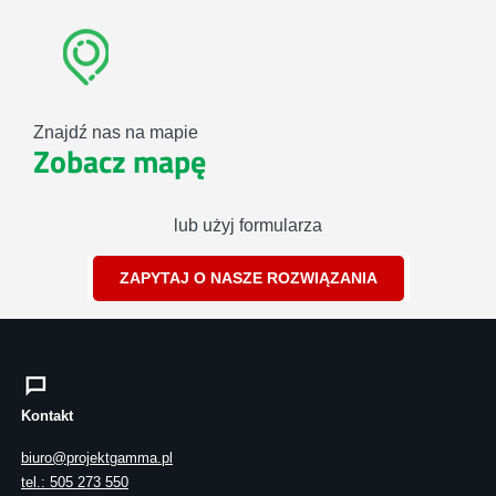
Znajdź nas na mapie
Zobacz mapę
lub użyj formularza
ZAPYTAJ O NASZE ROZWIĄZANIA
Kontakt
biuro@projektgamma.pl
tel.: 505 273 550