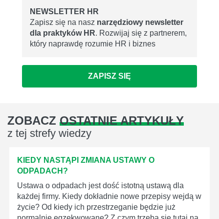
NEWSLETTER HR
Zapisz się na nasz
narzędziowy newsletter
dla praktyków HR
. Rozwijaj się z partnerem,
który naprawdę rozumie HR i biznes
ZAPISZ SIĘ
ZOBACZ
OSTATNIE ARTYKUŁY
z tej strefy wiedzy
KIEDY NASTĄPI ZMIANA USTAWY O
ODPADACH?
Ustawa o odpadach jest dość istotną ustawą dla
każdej firmy. Kiedy dokładnie nowe przepisy wejdą w
życie? Od kiedy ich przestrzeganie będzie już
normalnie egzekwowane? Z czym trzeba się tutaj na